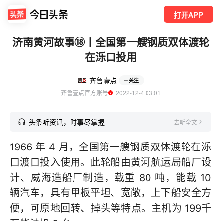
打开APP
济南黄河故事⑱〡全国第一艘钢质双体渡轮
在泺口投用
齐鲁壹点
关注
齐鲁壹点官方账号
  2022-12-4 03:01
头条听资讯，时事尽掌握
去听全文
1966 年 4 月，全国第一艘钢质双体渡轮在泺
口渡口投入使用。此轮船由黄河航运局船厂设
计、威海造船厂制造，载重 80 吨，能载 10
辆汽车，具有甲板平坦、宽敞，上下船安全方
便，可原地回转、掉头等特点。主机为 199千