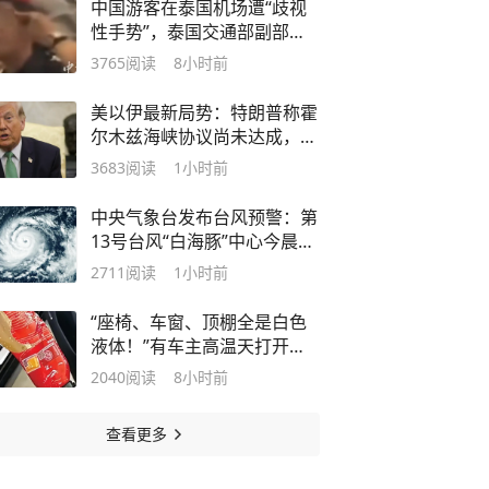
中国游客在泰国机场遭“歧视
性手势”，泰国交通部副部
长：不可接受，已责令全面调
3765
阅读
8小时前
查，对责任人员采取最严厉纪
律处分
美以伊最新局势：特朗普称霍
尔木兹海峡协议尚未达成，自
己正在参与谈判，局势朝积极
3683
阅读
1小时前
方向发展；伊朗拟立法禁止美
国、以色列船只通行
中央气象台发布台风预警：第
13号台风“白海豚”中心今晨5
点位于浙江温州偏东方向约
2711
阅读
1小时前
900公里的西北太平洋上，可
能于9日下午至10日早晨登陆
“座椅、车窗、顶棚全是白色
液体！”有车主高温天打开车
门惊呆了：这东西怎么炸了？
2040
阅读
8小时前
查看更多