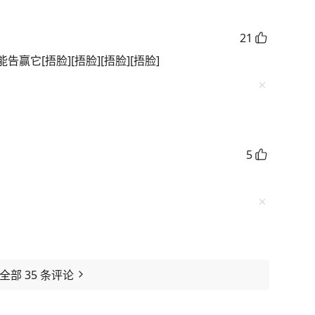
21
它[捂脸][捂脸][捂脸][捂脸]
5
看全部
35
条评论