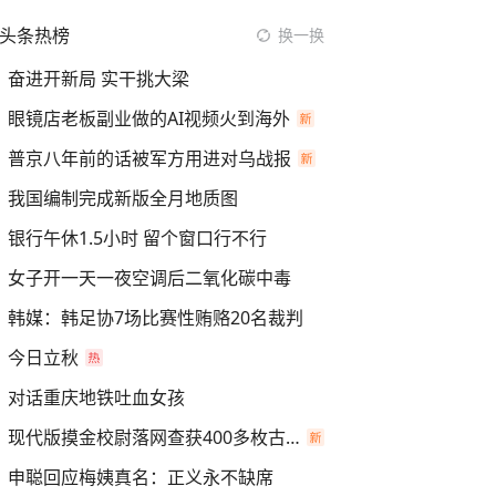
头条热榜
换一换
奋进开新局 实干挑大梁
眼镜店老板副业做的AI视频火到海外
普京八年前的话被军方用进对乌战报
我国编制完成新版全月地质图
银行午休1.5小时 留个窗口行不行
女子开一天一夜空调后二氧化碳中毒
韩媒：韩足协7场比赛性贿赂20名裁判
今日立秋
对话重庆地铁吐血女孩
现代版摸金校尉落网查获400多枚古币
申聪回应梅姨真名：正义永不缺席