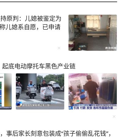
维持原判：儿媳被鉴定为
坚称儿媳系自愿，已申请
？起底电动摩托车黑色产业链
元，事后家长刻意包装成“孩子偷偷乱花钱”，