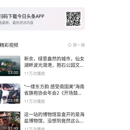
扫码下载今日头条APP
看最新、最热资讯内容
精彩视频
换一换
新余，绿意盎然的城市，仙女
湖畔波光潋滟，抱石公园文化
深邃……
03:00
11万
次播放
“一缕东方韵 感受南国美”海南
省旗袍协会年会2《开场鼓》
二团
03:16
11万
次播放
这一站的博物馆盲盒开的是海
盐博物馆，没想到竟然这么好
逛！
01:49
11万
次播放