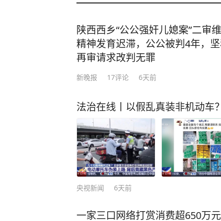
陕西西乡“公公强奸儿媳案”二审
精神发育迟滞，公公被判4年，
再审请求改判无罪
新晚报
17
评论
6天前
法治在线丨以假乱真装非机动车
央视新闻
6天前
一家三口网络打赏消费超650万