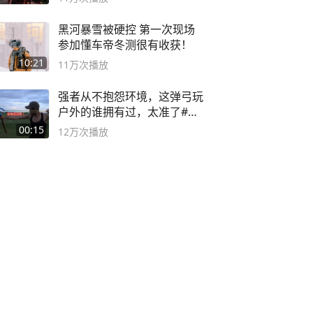
黑河暴雪被硬控 第一次现场
参加懂车帝冬测很有收获！
10:21
11万
次播放
强者从不抱怨环境，这弹弓玩
户外的谁拥有过，太准了#弹
弓#户外
00:15
12万
次播放