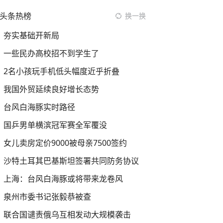
头条热榜
换一换
夯实基础开新局
一些民办高校招不到学生了
2名小孩玩手机低头幅度近乎折叠
我国外贸延续良好增长态势
台风白海豚实时路径
国乒男单横滨冠军赛全军覆没
女儿卖房定价9000被母亲7500签约
沙特土耳其巴基斯坦签署共同防务协议
上海：台风白海豚或将带来龙卷风
泉州市委书记张毅恭被查
联合国谴责俄乌互相发动大规模袭击