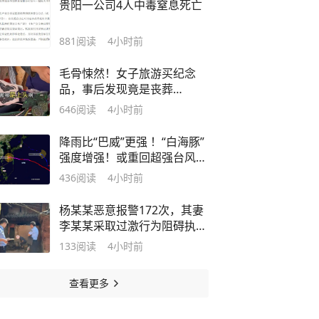
贵阳一公司4人中毒窒息死亡
881
阅读
4小时前
毛骨悚然！女子旅游买纪念
品，事后发现竟是丧葬
品："一开始摊主拒退"
646
阅读
4小时前
降雨比“巴威”更强 ！“白海豚”
强度增强！或重回超强台风
级！宁波全域预警→
436
阅读
4小时前
杨某某恶意报警172次，其妻
李某某采取过激行为阻碍执
法，夫妻二人被行拘！
133
阅读
4小时前
查看更多