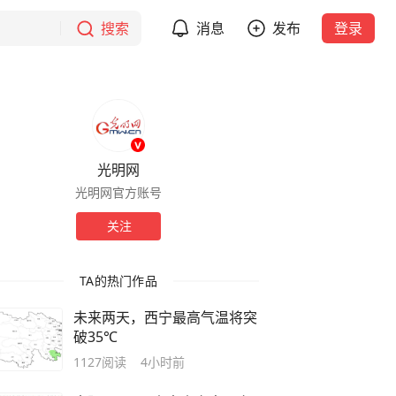
搜索
消息
发布
登录
光明网
光明网官方账号
关注
TA的热门作品
未来两天，西宁最高气温将突
破35℃
1127
阅读
4小时前