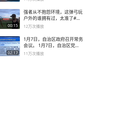
强者从不抱怨环境，这弹弓玩
户外的谁拥有过，太准了#弹
弓#户外
00:15
12万
次播放
1月7日，自治区政府召开常务
会议。 1月7日，自治区党委
副书记
02:17
11万
次播放