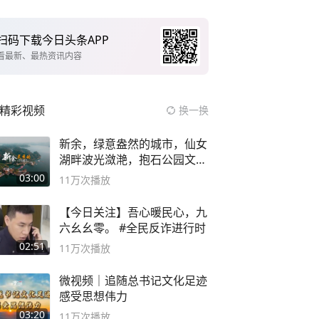
扫码下载今日头条APP
看最新、最热资讯内容
精彩视频
换一换
新余，绿意盎然的城市，仙女
湖畔波光潋滟，抱石公园文化
深邃……
03:00
11万
次播放
【今日关注】吾心暖民心，九
六幺幺零。 #全民反诈进行时
02:51
11万
次播放
微视频｜追随总书记文化足迹
感受思想伟力
03:20
11万
次播放