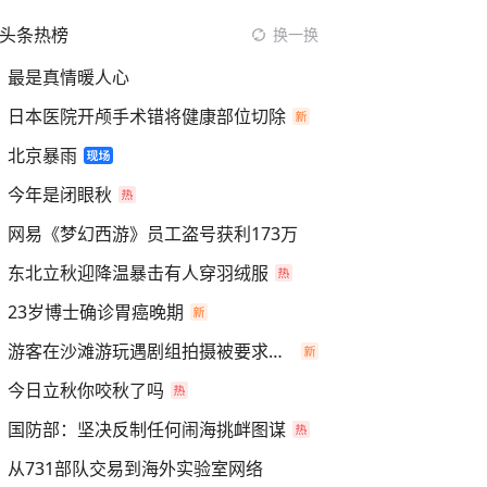
头条热榜
换一换
最是真情暖人心
日本医院开颅手术错将健康部位切除
北京暴雨
今年是闭眼秋
网易《梦幻西游》员工盗号获利173万
东北立秋迎降温暴击有人穿羽绒服
23岁博士确诊胃癌晚期
游客在沙滩游玩遇剧组拍摄被要求离开
今日立秋你咬秋了吗
国防部：坚决反制任何闹海挑衅图谋
从731部队交易到海外实验室网络