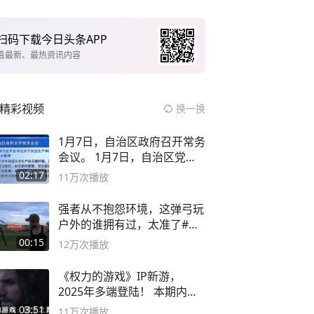
扫码下载今日头条APP
看最新、最热资讯内容
精彩视频
换一换
1月7日，自治区政府召开常务
会议。 1月7日，自治区党委
副书记
02:17
11万
次播放
强者从不抱怨环境，这弹弓玩
户外的谁拥有过，太准了#弹
弓#户外
00:15
12万
次播放
《权力的游戏》IP新游，
2025年多端登陆！ 本期内容
概要
03:51
11万
次播放