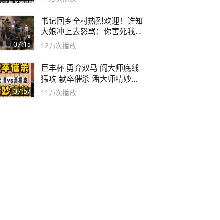
书记回乡全村热烈欢迎！谁知
大娘冲上去怒骂：你害死我儿
子
07:15
12万
次播放
巨丰杯 勇弃双马 阎大师底线
猛攻 献卒催杀 潘大师精妙入
局
07:57
11万
次播放