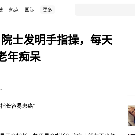
技
热点
国际
更多
？院士发明手指操，每天
老年痴呆
”
指长容易患癌”