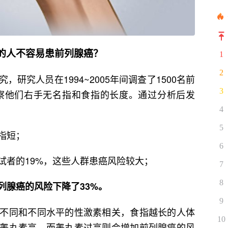
的人不容易患前列腺癌？
1
2
研究人员在1994~2005年间调查了1500名前
3
观察他们右手无名指和食指的长度。通过分析后发
4
5
指短；
6
试者的19%，这些人群患癌风险较大；
7
8
列腺癌的风险下降了33%。
9
不同和不同水平的性激素相关，食指越长的人体
10
睾丸素高，而睾丸素过高则会增加前列腺癌的风