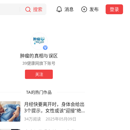
搜索
消息
发布
登录
肿瘤的真相与误区
39健康网旗下账号
关注
TA的热门作品
月经快要离开时，身体会给出
3个提示，女性或该“迎接”绝
经了
34万
阅读
2025年05月09日