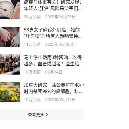
癌症与体重有关！研究发现：
年轻人“胖癌”风险是父辈们的
25倍
20万
阅读
2025年04月23日
58岁女子确诊外阴癌！她的
“坏习惯”为所有人敲响警钟！
值得借鉴
11万
阅读
2025年05月06日
马上停止使用3种酱油，吃得
越多，血管或越堵？医生给出
明确答案
10万
阅读
02月24日
加拿大研究：蒲公英可在48小
时内杀死98%的癌细胞，科学
还是谣言
10万
阅读
2025年05月12日
查看更多