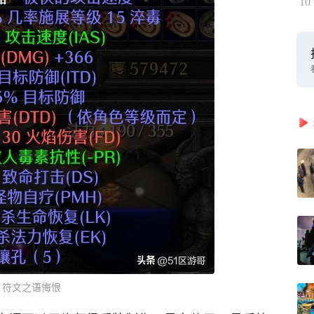
10
符文之语悔恨