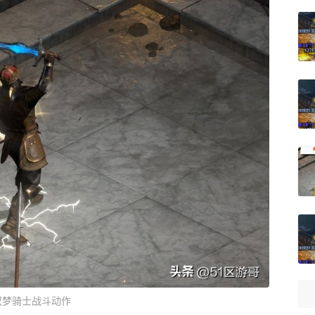
双梦骑士战斗动作