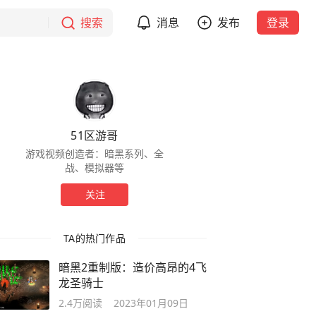
搜索
消息
发布
登录
51区游哥
游戏视频创造者：暗黑系列、全
战、模拟器等
关注
TA的热门作品
暗黑2重制版：造价高昂的4飞
龙圣骑士
2.4万
阅读
2023年01月09日