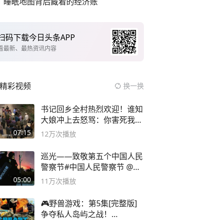
睡眠地图背后藏着的经济账
扫码下载今日头条APP
看最新、最热资讯内容
精彩视频
换一换
书记回乡全村热烈欢迎！谁知
大娘冲上去怒骂：你害死我儿
子
07:15
12万
次播放
巡光——致敬第五个中国人民
警察节#中国人民警察节 @抖
音小助手
05:00
11万
次播放
🎮野兽游戏：第5集[完整版]
争夺私人岛屿之战！