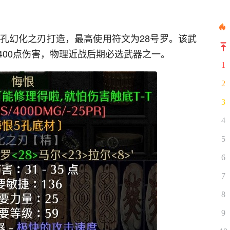
5孔幻化之刃打造，最高使用符文为28号罗。该武
400点伤害，物理近战后期必选武器之一。
1
2
3
4
5
6
7
8
9