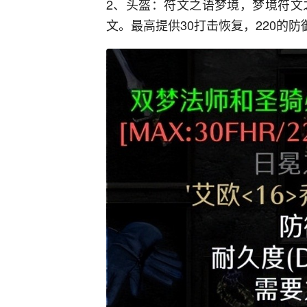
2、头盔：符文之语梦境，梦境符文
文。最高提供30打击恢复，220的防