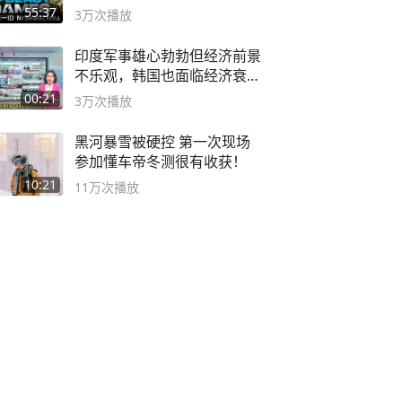
#MrBeastChina
55:37
3万
次播放
印度军事雄心勃勃但经济前景
不乐观，韩国也面临经济衰退
风险
00:21
3万
次播放
黑河暴雪被硬控 第一次现场
参加懂车帝冬测很有收获！
10:21
11万
次播放