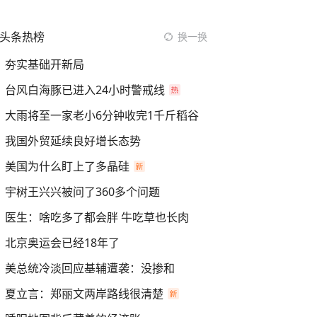
头条热榜
换一换
夯实基础开新局
台风白海豚已进入24小时警戒线
大雨将至一家老小6分钟收完1千斤稻谷
我国外贸延续良好增长态势
美国为什么盯上了多晶硅
宇树王兴兴被问了360多个问题
医生：啥吃多了都会胖 牛吃草也长肉
北京奥运会已经18年了
美总统冷淡回应基辅遭袭：没掺和
夏立言：郑丽文两岸路线很清楚