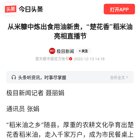
打开APP
从米糠中炼出食用油新贵，“楚花香”稻米油
亮相直播节
极目新闻
关注
楚天都市报官方账号
  2022-12-13 14:18
头条听资讯，时事尽掌握
去听全文
极目新闻记者 聂丽娟
通讯员 张娟
“稻米油之乡”随县，厚重的农耕文化孕育出楚
花香稻米油，走入千家万户，成为市民餐桌上