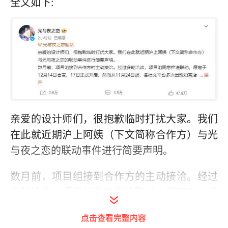
全文如下:
亲爱的设计师们，很抱歉临时打扰大家。我们
在此就近期沪上阿姨（下文简称合作方）与光
与夜之恋的联动事件进行简要声明。
数月前，项目组接到合作方的主动接洽。经过
多轮洽谈，项目组同意推进联动，原定于12月
14日官宣、17日正式开启。然而从11月24日
点击查看完整内容
起，各社交平台多次出现奶茶店员工偷跑物