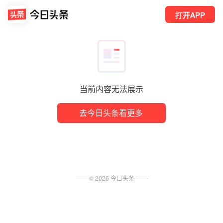
打开APP
当前内容无法展示
去今日头条看更多
—— ©
2026
今日头条
——