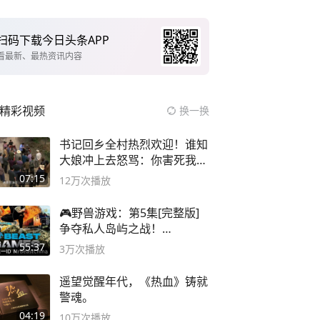
扫码下载今日头条APP
看最新、最热资讯内容
精彩视频
换一换
书记回乡全村热烈欢迎！谁知
大娘冲上去怒骂：你害死我儿
子
07:15
12万
次播放
🎮野兽游戏：第5集[完整版]
争夺私人岛屿之战！
#MrBeastChina
55:37
3万
次播放
遥望觉醒年代，《热血》铸就
警魂。
04:19
10万
次播放