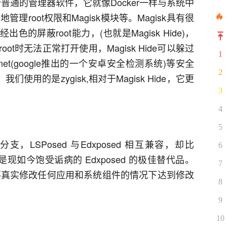
是一个普通的管理器软件，它就像Docker一样与系统中
管理root权限和Magisk模块等。Magisk具有很
出色的屏蔽root能力，(也就是Magisk Hide)，
ot时无法正常打开使用，Magisk Hide可以躲过
1
 net(google推出的一个安卓安全检测系统)等安全
2
使用的是zygisk,相对于Magisk Hide，它更
3
4
5
新的分支，LSPosed 与Edxposed 相互兼容，却比
6
，是现如今饱受诟病的 Edxposed 的极佳替代品。
7
 可以在不真实修改任何应用和系统组件的情况下达到修改
8
9
10