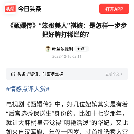
打开APP
《甄嬛传》“笨蛋美人”祺嫔：是怎样一步步
把好牌打稀烂的？
叶兰依拽剧
关注
2022-12-15 02:11
头条听资讯，时事尽掌握
去听全文
#情感点评大赏#
电视剧《甄嬛传》中，好几位妃嫔其实是有着
“后宫选秀保送生”身份的，比如十七岁那年，
就让大胖橘皇帝觉得“明艳活泼”的华妃，又比
如来自汉军旗、年仅十四岁，就首批选秀入宫