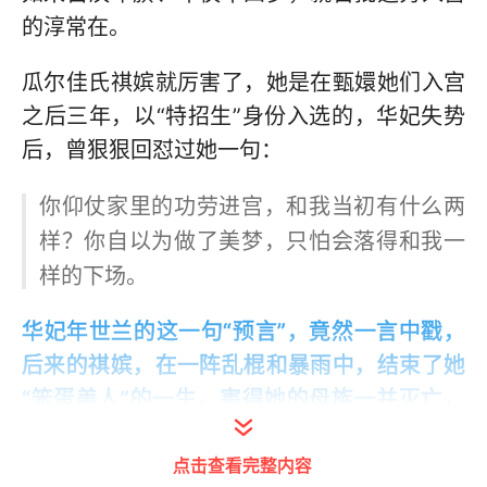
的淳常在。
瓜尔佳氏祺嫔就厉害了，她是在甄嬛她们入宫
之后三年，以“特招生”身份入选的，华妃失势
后，曾狠狠回怼过她一句：
你仰仗家里的功劳进宫，和我当初有什么两
样？你自以为做了美梦，只怕会落得和我一
样的下场。
华妃年世兰的这一句“预言”，竟然一言中戳，
后来的祺嫔，在一阵乱棍和暴雨中，结束了她
“笨蛋美人”的一生，害得她的母族一并灭亡，
她是怎样从一位“天选妃嫔”，到一步步把好牌
点击查看完整内容
打稀烂的呢？