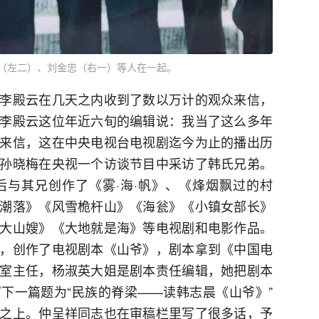
（左二）、刘金忠（右一）等人在一起。
李殿云在几天之内收到了数以万计的观众来信，
李殿云这位年近六旬的编辑说：我当了这么多年
来信，这在中央电视台电视剧迄今为止的播出历
孙晓梅在央视一个访谈节目中采访了韩氏兄弟。
与其兄创作了《雾·海·帆》、《烽烟飘过的村
潮落》《风雪桅杆山》《海瓮》《小镇女部长》
大山嫂》《大地就是海》等电视剧和电影作品。
，创作了电视剧本《山爷》，剧本拿到《中国电
室主任，杨淑英大姐是剧本责任编辑，她把剧本
下一篇题为“民族的脊梁——读韩志晨《山爷》”
之上。仲呈祥同志也在审稿栏里写了很多话，予