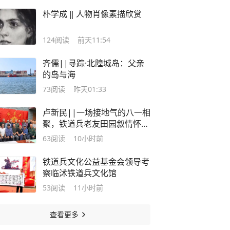
朴学成 ‖ 人物肖像素描欣赏
124
阅读
前天11:54
齐儒||寻踪·北隍城岛：父亲
的岛与海
73
阅读
昨天01:33
卢新民||一场接地气的八一相
聚，铁道兵老友田园叙情怀
【快讯】
63
阅读
10小时前
铁道兵文化公益基金会领导考
察临沭铁道兵文化馆
53
阅读
11小时前
查看更多