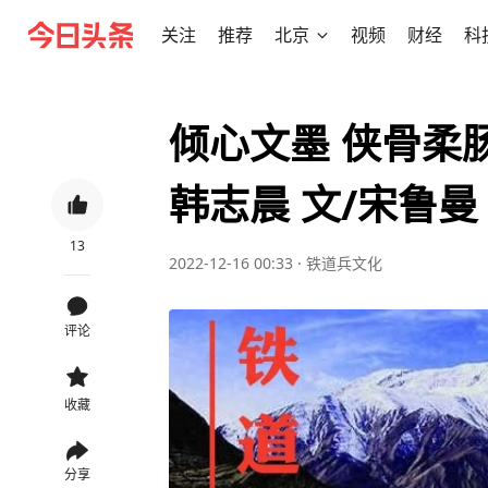
关注
推荐
北京
视频
财经
科
倾心文墨 侠骨柔
韩志晨 文/宋鲁曼
13
2022-12-16 00:33
·
铁道兵文化
评论
收藏
分享