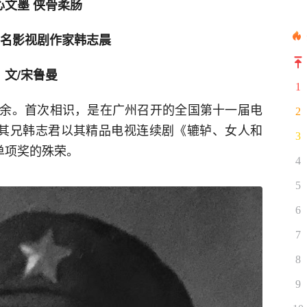
心文墨 侠骨柔肠
名影视剧作家韩志晨
文/宋鲁曼
1
余。首次相识，是在广州召开的全国第十一届电
2
与其兄韩志君以其精品电视连续剧《辘轳、女人和
3
单项奖的殊荣。
4
5
6
7
8
9