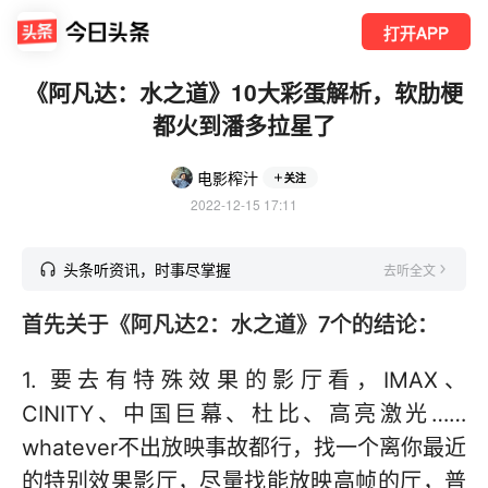
打开APP
《阿凡达：水之道》10大彩蛋解析，软肋梗
都火到潘多拉星了
电影榨汁
关注
2022-12-15 17:11
头条听资讯，时事尽掌握
去听全文
首先关于《阿凡达2：水之道》7个的结论：
1. 要去有特殊效果的影厅看，IMAX、
CINITY、中国巨幕、杜比、高亮激光……
whatever不出放映事故都行，找一个离你最近
的特别效果影厅，尽量找能放映高帧的厅，普