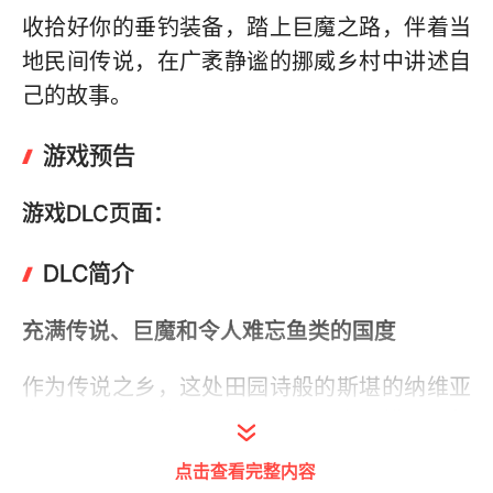
收拾好你的垂钓装备，踏上巨魔之路，伴着当
地民间传说，在广袤静谧的挪威乡村中讲述自
己的故事。
游戏预告
游戏DLC页面：
DLC简介
充满传说、巨魔和令人难忘鱼类的国度
作为传说之乡，这处田园诗般的斯堪的纳维亚
之地，虽然不能保证让你遇上尘世巨蟒，但却
有13种全新鱼类生活在此，让你一展身手。体
点击查看完整内容
型肥硕的褐鳟、白梭吻鲈和大西洋鲑鱼静待上