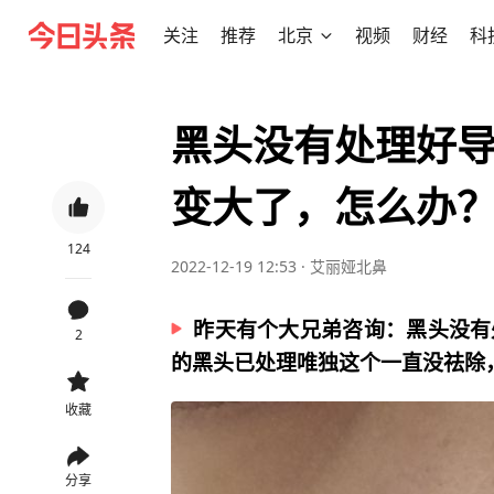
关注
推荐
北京
视频
财经
科
黑头没有处理好
变大了，怎么办
124
2022-12-19 12:53
·
艾丽娅北鼻
昨天有个大兄弟咨询：黑头没有
2
的黑头已处理唯独这个一直没祛除
收藏
分享