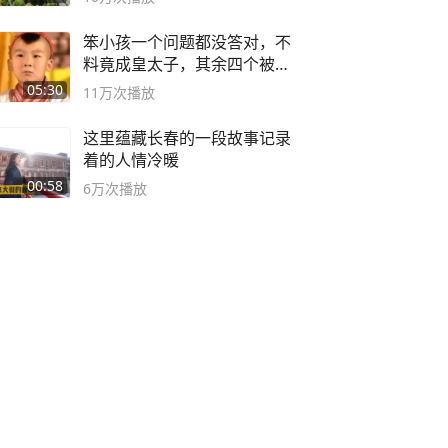
笨小孩一个问题都没答对，不
料竟成皇太子，其余四个被处
死
05:30
11万
次播放
这里蕴藏长春的一段故事记录
着的人情冷暖
00:58
6万
次播放