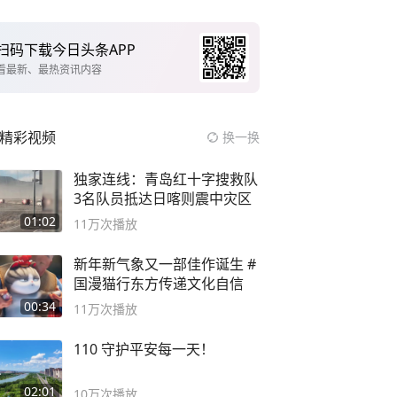
扫码下载今日头条APP
看最新、最热资讯内容
精彩视频
换一换
独家连线：青岛红十字搜救队
3名队员抵达日喀则震中灾区
01:02
11万
次播放
新年新气象又一部佳作诞生 #
国漫猫行东方传递文化自信
00:34
11万
次播放
110 守护平安每一天！
02:01
10万
次播放