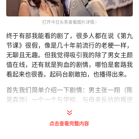
打开今日头条查看图片详情
终于有部我能看的剧了，很多人都在说《第九
节课》很假，像是几十年前流行的老梗一样，
无聊且无趣。但我觉得吸引我的除了男女主颜
值在线，还有就是狗血的剧情，哪怕是套路我
看起来也很香。起码台剧敢拍，也播得出来。
首先我们简单介绍一下剧情：男主
张一翔（陈
昊森饰）一个一个与学校、与母亲反抗的叛逆
高中生，利用新来的国文老师陈孟筠进行整
蛊，以自己幼稚的手法反抗，在对老师陈孟筠
点击查看完整内容
的整蛊中渐生情愫，
而女主也不是小白兔，来
到这个高中就是为了接近男主，实施她的复仇