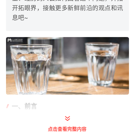
开拓眼界，接触更多新鲜前沿的观点和讯
息吧~
一、前言
首先澄明一点，我非大厂产品，曾经也不是，
点击查看完整内容
只是一个平平无奇的产品。看到标题点进来的