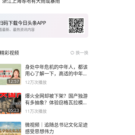
浙江上海等地有大雨或暴雨
扫码下载今日头条APP
看最新、最热资讯内容
精彩视频
换一换
身处中年危机的中年人，都该
用心了解一下，高适的中年逆
袭之路
12:57
12万
次播放
爆火全网却被下架？国产独游
有多抽象？体验窃格瓦拉模拟
器！
05:23
11万
次播放
微视频｜追随总书记文化足迹
感受思想伟力