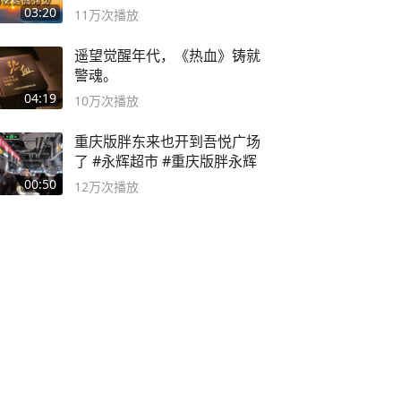
03:20
11万
次播放
遥望觉醒年代，《热血》铸就
警魂。
04:19
10万
次播放
重庆版胖东来也开到吾悦广场
了 #永辉超市 #重庆版胖永辉
00:50
12万
次播放