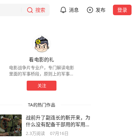
搜索
消息
发布
登录
看电影的礼
电影战争片专业户，专门解读电影
里面的军事桥段，原则上的军事知
识的储备量还算挺高，实际上是个
关注
半军盲。
TA的热门作品
战前升了副连长的靳开来，为
什么没有配备干部用的军用手
枪？
2.3万
阅读
07月16日