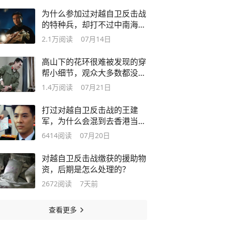
为什么参加过对越自卫反击战
的特种兵，却打不过中南海保
镖？
2.1万
阅读
07月14日
高山下的花环很难被发现的穿
帮小细节，观众大多数都没发
现这些
1.4万
阅读
07月21日
打过对越自卫反击战的王建
军，为什么会混到去香港当雇
佣兵？
6414
阅读
07月20日
对越自卫反击战缴获的援助物
资，后期是怎么处理的？
2672
阅读
7天前
查看更多