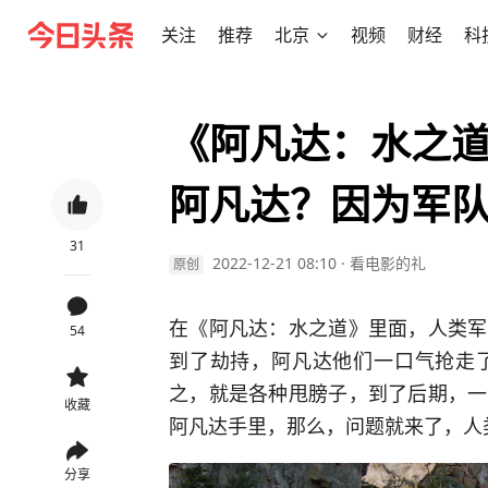
关注
推荐
北京
视频
财经
科
《阿凡达：水之
阿凡达？因为军
31
2022-12-21 08:10
·
看电影的礼
原创
在《阿凡达：水之道》里面，人类军
54
到了劫持，阿凡达他们一口气抢走
之，就是各种甩膀子，到了后期，一
收藏
阿凡达手里，那么，问题就来了，人
分享