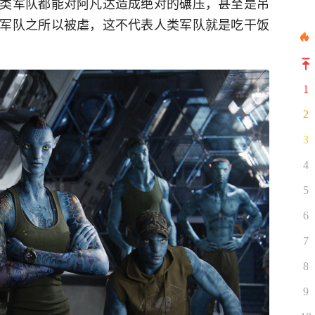
类军队都能对阿凡达造成绝对的碾压，甚至是吊
军队之所以被虐，这不代表人类军队就是吃干饭
1
2
3
4
5
6
7
8
9