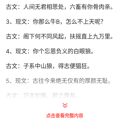
古文：人间无君相思处，六畜有你骨肉亲。
3、现文：你那么牛B，怎么不上天呢？
古文：阁下何不同风起，扶摇直上九万里。
4、现文：你个忘恩负义的白眼狼。
古文：子系中山狼，得志便猖狂。
5、现文：古往今来绝无仅有的厚颜无耻。
古文：巧言如簧，颜之厚矣。
6、现文：我们无话可说。
点击查看完整内容
古文：井蛙不可语海，夏虫不可语冰。