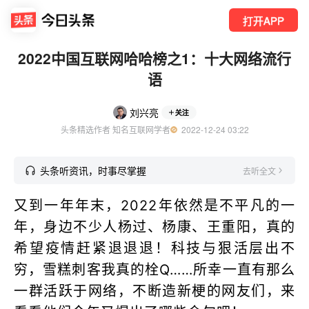
打开APP
2022中国互联网哈哈榜之1：十大网络流行
语
刘兴亮
关注
头条精选作者 知名互联网学者
  2022-12-24 03:22
头条听资讯，时事尽掌握
去听全文
又到一年年末，2022年依然是不平凡的一
年，身边不少人杨过、杨康、王重阳，真的
希望疫情赶紧退退退！科技与狠活层出不
穷，雪糕刺客我真的栓Q……所幸一直有那么
一群活跃于网络，不断造新梗的网友们，来