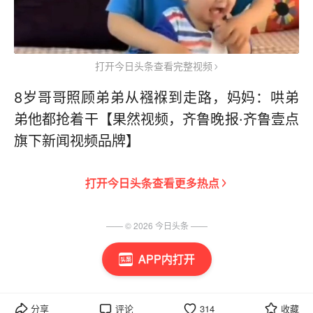
打开今日头条查看完整视频
8岁哥哥照顾弟弟从襁褓到走路，妈妈：哄弟
弟他都抢着干【果然视频，齐鲁晚报·齐鲁壹点
旗下新闻视频品牌】
打开
今日头条
查看更多热点
—— ©
2026
今日头条
——
APP内打开
分享
评论
314
收藏