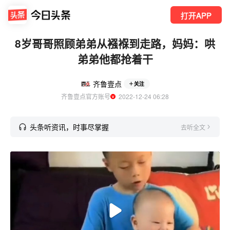
打开APP
8岁哥哥照顾弟弟从襁褓到走路，妈妈：哄
弟弟他都抢着干
齐鲁壹点
关注
齐鲁壹点官方账号
  2022-12-24 06:28
头条听资讯，时事尽掌握
去听全文