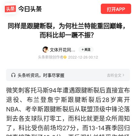
打开APP
同样是跟腱断裂，为何杜兰特能重回巅峰，
而科比却一蹶不振？
文体开花同平章事
关注
头条新锐创作者
  2022-12-26 00:12
头条听资讯，时事尽掌握
去听全文
微笑刺客托马斯94年遭遇跟腱断裂后直接宣布
退役、布兰登詹宁斯跟腱断裂后28岁离开
NBA、考辛斯跟腱断裂后从联盟顶级中锋沦落
到去各支球队打零工，而科比就更是众所周知
了，科比受伤前场均27分，而13-14赛季回归