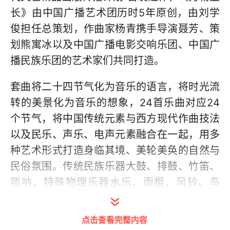
长》由中国广播艺术团历时5年原创，由刘学
俊担任总策划，作曲家杨青携手导演聂芳、策
划熊寓冰以及中国广播电影交响乐团、中国广
播民族乐团的艺术家们共同打造。
套曲将二十四节气化为音乐的语言，将时光流
转的美景化为音乐的想象，24首乐曲对应24
个节气，将中国传统元素与西方现代作曲技法
以及民乐、声乐、电声元素融合在一起，用多
种艺术形式打造身临其境、美轮美奂的自然与
民俗氛围。传统民族乐器大鼓、排鼓、竹笛、
唢呐，特殊物理乐器水乐、雨棍、风铃、鸟
哨，现代电声乐器电鼓、键盘、萨克斯，联袂
上演一场清新隽永、浪漫诗意的美学盛宴，用
点击查看完整内容