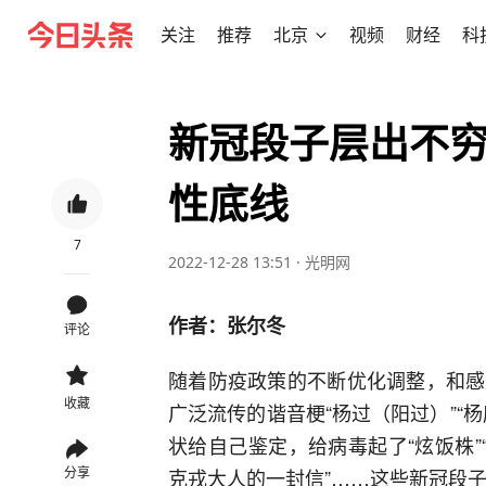
关注
推荐
北京
视频
财经
科
新冠段子层出不
性底线
7
2022-12-28 13:51
·
光明网
作者：张尔冬
评论
随着防疫政策的不断优化调整，和感
收藏
广泛流传的谐音梗“杨过（阳过）”“
状给自己鉴定，给病毒起了“炫饭株”
分享
克戎大人的一封信”……这些新冠段