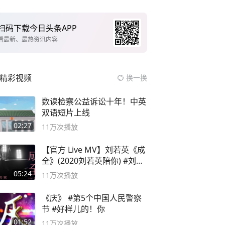
扫码下载今日头条APP
看最新、最热资讯内容
精彩视频
换一换
数读检察公益诉讼十年！中英
双语短片上线
02:27
11万
次播放
【官方 Live MV】刘若英《成
全》(2020刘若英陪你) #刘若
英 #成全
05:24
11万
次播放
《庆》 #第5个中国人民警察
节 #好样儿的！你
01:52
11万
次播放