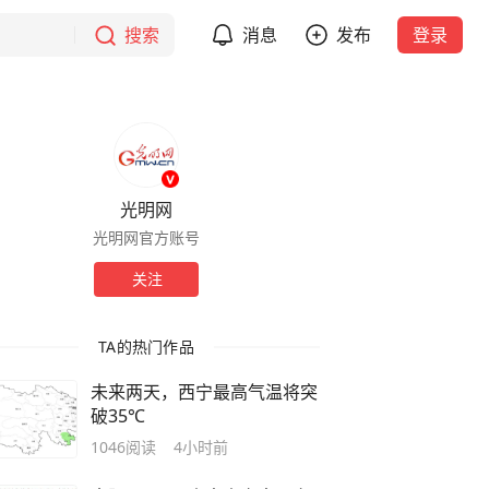
搜索
消息
发布
登录
光明网
光明网官方账号
关注
TA的热门作品
未来两天，西宁最高气温将突
破35℃
1046
阅读
4小时前