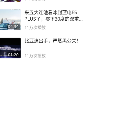
来五大连池看冰封蓝电E5
PLUS了，零下30度的双重冰
封40小时全录
04:34
11万
次播放
比亚迪出手，严惩黑公关！
01:20
11万
次播放