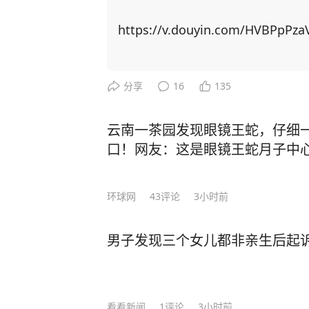
题材作品，代表国人首获诺贝尔文学奖。 自从成名之后，莫言曾经毫无联
友全都找上门。有的人进门后，一张
https://v.douyin.com/HVBPpPza
知如何是好。 可日子久了才发现，真正聊得来的挚友没来过几次，反倒是那些利益驱
使下的人常来找他。 最开始，他不想伤了情面，也不想得罪任何人，只能多次强忍心
中的不快，迎客进门。但管的闲事多
分享
16
135
了。 于是，他决定不再理会敲门声，没有预约也不会随便给人开门，多关注自己的感
受。 经历了这些，年过半百的莫言对人生感悟更深，沉淀多年写下了《晚熟的人》一
云南一茶园发现眼镜王蛇，仔细一
书，书中一口气写了12个故事，每
口！网友：这是眼镜王蛇月子中
匪浅。 在现代社会的快节奏浪潮中，人们热衷于穿梭在各种饭局、聚会之间，手机铃
声与消息提示音此起彼伏，似乎只有
环球网
43
评论
3小时前
值。 然而，莫言却提出了一种截然不同的观点：“如果你混到没人找你吃饭，没人喊
你聚会，连电话也没几个，那真要庆祝
男子发现三个女儿都非亲生后起诉 
这句话时只当是戏言，细品才知其中
出的或许不是荒芜的滩涂，而是可以扎根的土地。” 真正
世，而是灵魂的向内生长。 一个人的成长，可能就是在某一个普通的日子里，独自坐
在小院，开始认真地倾听自己内心的声音
看看新闻
1
评论
3小时前