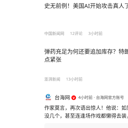
史无前例！美国AI开始攻击真人
中国新闻网
12
评论
3小时前
弹药充足为何还要追加库存？特
点紧张
澎湃新闻
13小时前
台海网
4小时前
·
台海网官方账号
作家莫言，再次语出惊人！他说：如
没几个，甚至连逢场作戏都懒得去装
了人性，看透了人生！”振聋发聩！ 莫言作为土生土长的农村作家，凭借一系列乡土