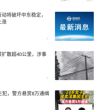
一个并不喜欢的聚会，而自己却显得格格不入，
的时间白白浪费，这是毫无意义的。 当你沉
行动将破坏中东稳定，
才能腾空来，好好读一本好书，打磨一项技能，
上涨
的圈子小而精，没
数的人，却多了“重量”。 平庸的人用热
我。人生路漫漫，如果你不再为人际关系烦恼，
。 就像在电视剧士兵突击中的
人扛起一个连，他渐渐在独处中明白，把每一件
扩散超40公里，涉事
，成为了尖子中的佼佼者。 觉醒后的我
求。不再被外界的声音所左右，不再为了迎合他
写作风格的质
坚持用自己独特的笔触描绘着高密东北乡的故
获得了诺贝尔文学奖，让世界听到了中国文学的
主犯，警方悬赏8万通缉
，莫言在内容在人性思考上