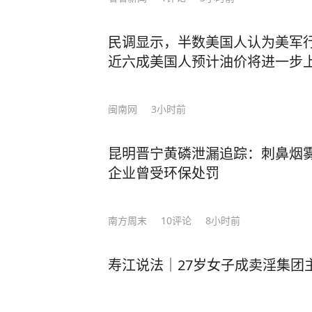
越来越感觉到，当你强迫自己去参加
全程都没有说上几句话，而把自己一晚上
民调显示，半数美国人认为美军
寂下来，不再被饭局、人情所绑架，
近六成美国人预计油价将进一步
亦或是学习一项特长，陶冶性情，修炼内心。 有一天你会发现，你
有了喧嚣，却多了“质量”，你的生活中少了凑
闹填补空虚，优秀的人以独处成就自
闽南网
3小时前
把时间都用来专注于自身的修行，便可守住长久的心安
许三多，一个人独守军营半年，一个
昆明晋宁黄磷泄漏追踪：刺鼻烟雾
平凡的小事做好，就是不平凡。 他一个人跑步，一个人修炼自己的内心与意志，也塑
企业曾受环保处罚
造了优良的品格。最终被成为了最好的自己
们，会更加明确自己的人生目标和追
南方周末
10
评论
8小时前
人而活，而是勇敢地追随自己内心的声音。 就像莫言，在面对外界对他
疑和批评时，他没有随波逐流，而是
事，最终凭借着自己的坚持和努力，
寿江说法｜27岁女子成卖淫集团
声音。 可以说，这就是莫言在《晚熟的人》中所告诉我们的智慧。当你能读懂莫言，
便能明白，为何一个人独处，便是人生的最高境界。 不过