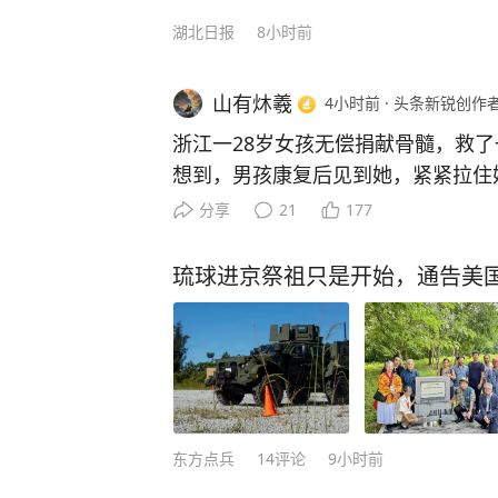
是有价值的，他的智慧靠一篇文章是
湖北日报
8小时前
的人》，莫言将自己大半辈子的人生
分享。 《晚熟的人》是莫言耗费八年时间完成的杰作。他通过通俗易懂的文笔把人性
山有炑羲
4小时前
·
头条新锐创作
和各种社会现象都融入其中，向我们
我们只有牢记初心，才能不断进步。 最值得一提的是，在这部《晚熟的人》作品里，
浙江一28岁女孩无偿捐献骨髓，救了
莫言将自己多年来遭受质疑的心态和
想到，男孩康复后见到她，紧紧拉住
影，还是用他擅长的写法，让每一个
长大后一定要保护你！” 浙江杭州富阳有个姑娘，28岁那年突
分享
21
177
自己。 与莫言之前的作品相比，《晚熟的人》更加贴近现代人的状态，拉近了读者和
然接到一个陌生电话，工作人员告诉
作者之间的距离，引发了读者的情感共鸣。 就连诺贝尔文学奖评委马悦
的一份血样，与一名15岁白血病男孩配型成功
琉球进京祭祖只是开始，通告美
言是一个会讲故事的人。”但是一个
菲，1989年出生，2009年，她在
幻现实的手法，丰富的想象力和大胆
细胞捐献，顺手留下血样加入中华骨髓库。 那时
作家。 莫言的文字犹如一壶好茶，一杯咖啡，需要你放下尘世的俗世，在一个静谧的
到，茫茫人海中，这份血样有一天真
午后，细细端详，好好品味，这样才
望。 2017年5月2日，浙江省造血干细胞捐献者资料库管理中
而且，这本好书现在价格也不高，只
心联系上她，电话那头告诉她，对方
得者的人生智慧，从而更好地解决生活和工
抗争。 许艾菲只考虑了一天，就告诉父母：自己愿意捐，她后
东方点兵
14
评论
9小时前
读是一种有价值的投资，能够让你终
来解释得很简单，自己受一点疼、休