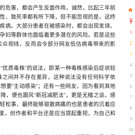
的危害，都会产生反面作用。诚然，比起三年前
性、致死率都有所下降，但不能忽视的是，这终
疾病。大部分患者在被感染时，都会出现发烧、
1
孕妇等群体也面临着更多潜在的风险。若是这些
公众视线，反而会令部分网友低估病毒带来的影
2
3
4
“优质毒株”的说法，即某一种毒株感染后症状较
株之间并不存在差异，这种说法没有任何科学依
5
想要“主动感染”；还有一些网友，因为看到其他
6
降，便也跟风“新冠减肥法”，更是无稽之谈。感
7
轻松事，最终能够驱散病痛的也是患者的沉着应
8
适度，创作者和平台还是应当提起重视，为自己和
9
10