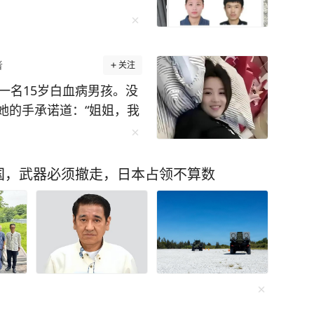
说不完的，感兴趣的朋友不妨自己去翻阅《晚熟
智慧与阅历全然写在了书中，毫不吝啬地跟我们
者
关注
传达了这样一个观点：这个世界没有灰色地带，
一名15岁白血病男孩。没
遭遇也融入了作品每一个故事都是世间百态的缩
她的手承诺道：“姐姐，我
阅读的人都能从中找到自身的影子，找到最初的
她：8年前留在中华骨髓库
然都说：“莫
了。 姑娘叫许艾
国，武器必须撤走，日本占领不算数
会讲故事的人并不一定会的诺贝尔奖，当莫言用魔
一次无偿献血时了解到造血干
地对人性的探索来讲故事后，他就成为了世界级
候她并没想
的会成为另一个人的希
能感受到其中的趣味，收获到文字背后的魅力。
需花费不到一顿饭的钱，就能够获得诺贝尔奖获
只有15岁，正在与白血病
作中的各种难题，少走弯路。 再说了，阅
身受益，让你豁然开朗，为什么不来试一试呢？
息一段时间，就可能换来