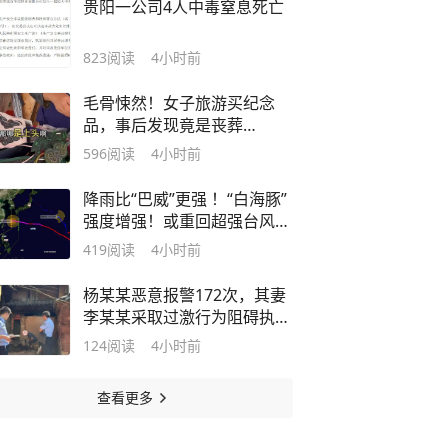
贵阳一公司4人中毒窒息死亡
823
阅读
4小时前
毛骨悚然！女子旅游买纪念
品，事后发现竟是丧葬
品："一开始摊主拒退"
596
阅读
4小时前
降雨比“巴威”更强 ！“白海豚”
强度增强！或重回超强台风
级！宁波全域预警→
419
阅读
4小时前
杨某某恶意报警172次，其妻
李某某采取过激行为阻碍执
法，夫妻二人被行拘！
124
阅读
4小时前
查看更多