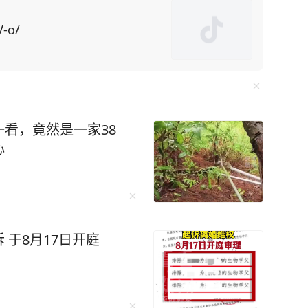
系的亲戚朋
口就是求他办事，所求之事还特别令人为难，不
V-o/
了，操的闲心多了，“委屈自己”的次数也就多
看，竟然是一家38
一个故事都是世间百态的缩影，细细品读绝对受益
心
这样的热闹，才能证明自己在世界上的存在价
，你不是人缘变差，而是真正觉醒了。” 初读
于8月17日开庭
藏着生命的大智慧——“当热闹如潮水般退去，露
的独处从来不是孤僻的遁
。学会孤独，不要追求表面的繁忙。 是的，