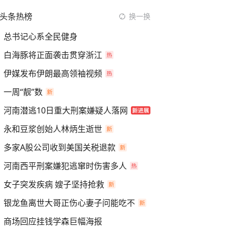
头条热榜
换一换
总书记心系全民健身
白海豚将正面袭击贯穿浙江
伊媒发布伊朗最高领袖视频
一周“靓”数
河南潜逃10日重大刑案嫌疑人落网
永和豆浆创始人林炳生逝世
多家A股公司收到美国关税退款
河南西平刑案嫌犯逃窜时伤害多人
女子突发疾病 嫂子坚持抢救
银龙鱼离世大哥正伤心妻子问能吃不
商场回应挂钱学森巨幅海报