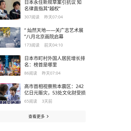
日本永住新规草案引抗议 知
名律直指其“越权”
307
阅读
昨天07:04
“ 灿然天地——关广志艺术展
”八月北京画院启幕
173
阅读
前天04:10
日本市町村外国人居民增长排
名：榜首是哪里
86
阅读
昨天07:04
高市首相视察熊本震区：242
亿日元赈灾，53处文化财受损
65
阅读
3天前
查看更多