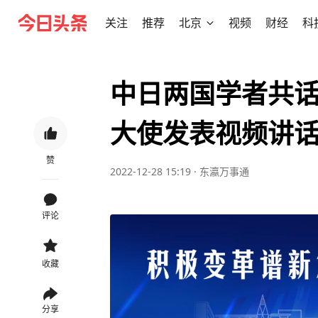
关注
推荐
北京
视频
财经
科
中日两国学者共
大使发表视频讲
赞
2022-12-28 15:19
·
东瀛万事通
评论
收藏
分享