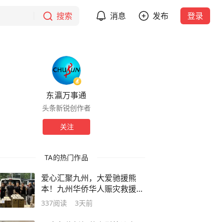
搜索
消息
发布
登录
东瀛万事通
头条新锐创作者
关注
TA的热门作品
爱心汇聚九州，大爱驰援熊
本！九州华侨华人赈灾救援行
动持续升温
337
阅读
3天前