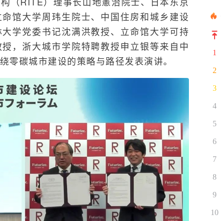
构（RITE）理事长山地憲治院士、日本东京
立命馆大学周玮生院士、中国住房和城乡建设
林大学党委书记沈满洪教授、立命馆大学可持
教授，浙大城市学院特聘教授申立银等来自中
1
绕零碳城市建设的策略与路径发表演讲。
2
3
4
5
6
7
8
9
10