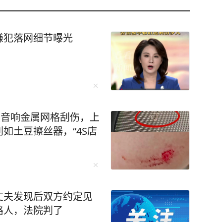
嫌犯落网细节曝光
被音响金属网格刮伤，上
如土豆擦丝器，“4S店
丈夫发现后双方约定见
路人，法院判了