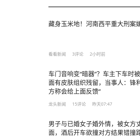
藏身玉米地！河南西平重大刑案
看看新闻
3
评论
2小时前
车门音响变“暗器”？车主下车时
面有皮肤组织残留，当事人：锋利
方称会给上面反馈”
龙头新闻
15
评论
昨天07:47
男子与已婚女子婚外情，被女方
面，酒后开车欲撞对方结果错撞