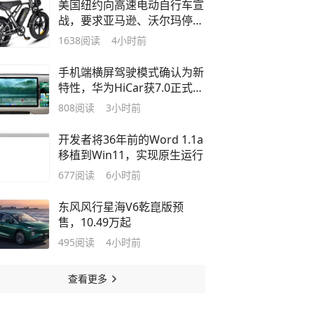
美国纽约向高速电动自行车宣
战，要求亚马逊、沃尔玛停售
相关产品
1638
阅读
4小时前
手机端横屏驾驶模式确认为新
特性，华为HiCar获7.0正式版
更新
808
阅读
3小时前
开发者将36年前的Word 1.1a
移植到Win11，实现原生运行
677
阅读
6小时前
东风风行星海V6乾崑版预
售，10.49万起
495
阅读
4小时前
查看更多