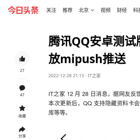
关注
推荐
北京
视频
财经
科
腾讯QQ安卓测试版
放mipush推送
27
2022-12-28 21:15
·
IT之家
IT之家 12 月 28 日消息，据网友反
47
本次更新后，
QQ 支持隐藏资料卡会
库等等
。
收藏
分享