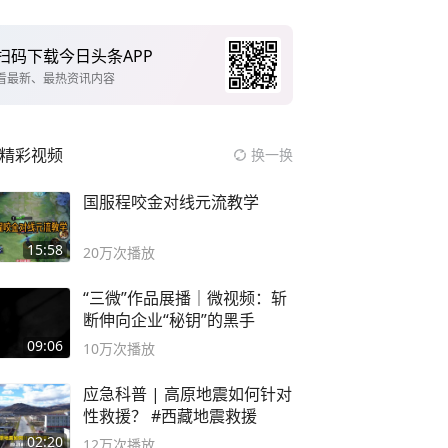
扫码下载今日头条APP
看最新、最热资讯内容
精彩视频
换一换
国服程咬金对线元流教学
15:58
20万
次播放
“三微”作品展播｜微视频：斩
断伸向企业“秘钥”的黑手
09:06
10万
次播放
应急科普 | 高原地震如何针对
性救援？ #西藏地震救援
02:20
12万
次播放