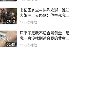
书记回乡全村热烈欢迎！谁知
大娘冲上去怒骂：你害死我儿
子
07:15
12万
次播放
原来不是我不适合戴黄金，是
我一直没找到适合我的黄金
😭
00:49
11万
次播放