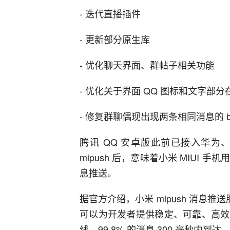
- 迭代直播插件
- 更新部分原生库
- 优化聊天界面、群帖子相关功能
- 优化关于界面 QQ 图标和文字部
- 修复群聊偶现出现两条相同消息的 b
腾讯 QQ 安卓版此前已接入华为、O
mipush 后，
意味着小米 MIUI 手
息推送
。
据官方介绍，小米 mipush 消息推
可以为开发者提供稳定、可靠、高效
线，99.8% 的消息 300 毫秒内到达