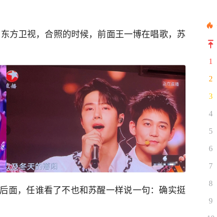
是在东方卫视，合照的时候，前面王一博在唱歌，苏
1
2
3
4
5
6
7
8
后面，任谁看了不也和苏醒一样说一句：确实挺
9