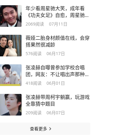
年少看周星驰大笑，成年看
《功夫女足》自愈，周星驰真
的值得！
2069
阅读
07月11日
薇娅二胎身材颜值在线，会穿
搭果然很减龄
576
阅读
06月17日
张凌赫自曝曾参加学校合唱
团，网友：不让唱出声那种
吗？
418
阅读
06月01日
张凌赫带周柯宇躺赢，玩游戏
全靠猜中题目
209
阅读
06月07日
查看更多