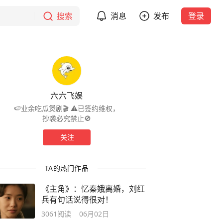
搜索
消息
发布
登录
六六飞娱
🍉业余吃瓜煲剧🎬 ⚠️已签约维权，
抄袭必究禁止🚫
关注
TA的热门作品
《主角》：忆秦娥离婚，刘红
兵有句话说得很对！
3061
阅读
06月02日