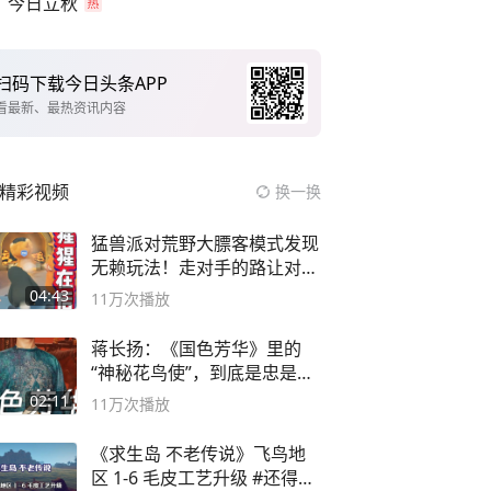
今日立秋
扫码下载今日头条APP
看最新、最热资讯内容
精彩视频
换一换
猛兽派对荒野大膘客模式发现
无赖玩法！走对手的路让对手
无路可走
04:43
11万
次播放
蒋长扬：《国色芳华》里的
“神秘花鸟使”，到底是忠是
奸？
02:11
11万
次播放
《求生岛 不老传说》飞鸟地
区 1-6 毛皮工艺升级 #还得是