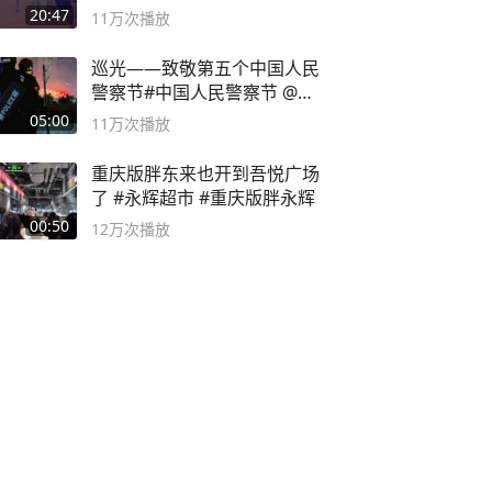
主机大作
20:47
11万
次播放
巡光——致敬第五个中国人民
警察节#中国人民警察节 @抖
音小助手
05:00
11万
次播放
重庆版胖东来也开到吾悦广场
了 #永辉超市 #重庆版胖永辉
00:50
12万
次播放