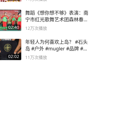
舞蹈《想你想不够》表演：南
宁市红光歌舞艺术团森林春红
舞蹈队。
02:40
12万
次播放
年轻人为何喜欢上岛？ #石头
岛 #户外 #mugler #品牌 #足
球流氓
02:02
11万
次播放