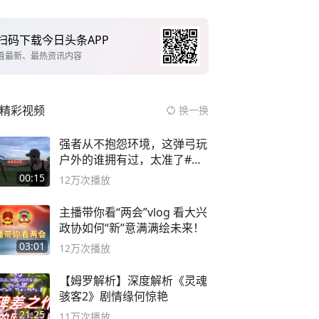
扫码下载今日头条APP
看最新、最热资讯内容
精彩视频
换一换
强者从不抱怨环境，这弹弓玩
户外的谁拥有过，太准了#弹
弓#户外
00:15
12万
次播放
主播带你看“两会”vlog 看大兴
政协如何“新”意满满绘未来！
03:01
12万
次播放
【姆罗解析】深度解析《灵魂
骇客2》剧情缘何惊艳
21:25
11万
次播放