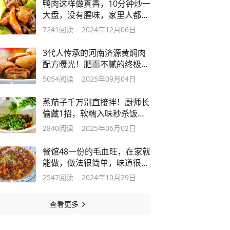
鸭肉这样做真香，10分钟炒一
大盘，没有腥味，家里人都爱
吃！
7241
阅读
2024年12月06日
3代人传承的河南济源黄焖肉
配方曝光！肥而不腻的终极答
案
5054
阅读
2025年09月04日
蒸茄子千万别直接拌！厨师长
偷藏1招，软糯入味秒杀饭
店！
2840
阅读
2025年06月02日
餐馆48一份的毛血旺，在家就
能做，做法很简单，味道很巴
适，过瘾
2547
阅读
2024年10月29日
查看更多