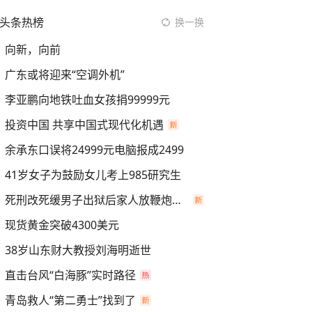
头条热榜
换一换
向新，向前
广东或将迎来“空调外机”
李亚鹏向地铁吐血女孩捐99999元
投资中国 共享中国式现代化机遇
余承东口误将24999元电脑报成2499
41岁女子为鼓励女儿考上985研究生
死刑改死缓男子出狱后家人放鞭炮庆祝
现货黄金突破4300美元
38岁山东财大教授刘海明逝世
直击台风“白海豚”实时路径
青岛救人“第二勇士”找到了