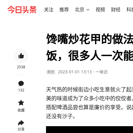
关注
推荐
北京
视频
财经
科
馋嘴炒花甲的做
饭，很多人一次能
2538
2023-01-01 13:13
·
一味访
原创
天气热的时候街边小吃生意就火了起
132
美的味道成为了众多小吃中的佼佼者
搭配啤酒品尝也算是廉价的享受。说
收藏
还没有沙子。
分享