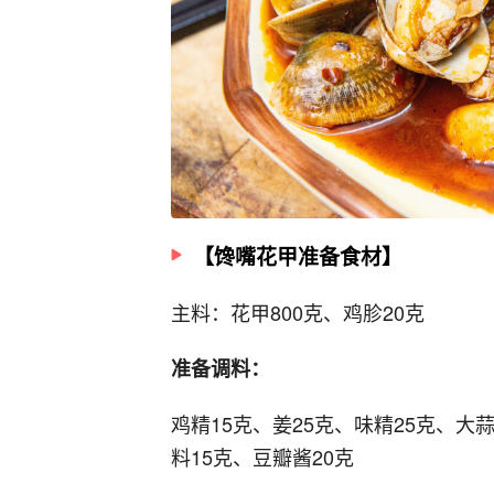
【馋嘴花甲准备食材】
主料：花甲800克、鸡胗20克
准备调料：
鸡精15克、姜25克、味精25克、大
料15克、豆瓣酱20克