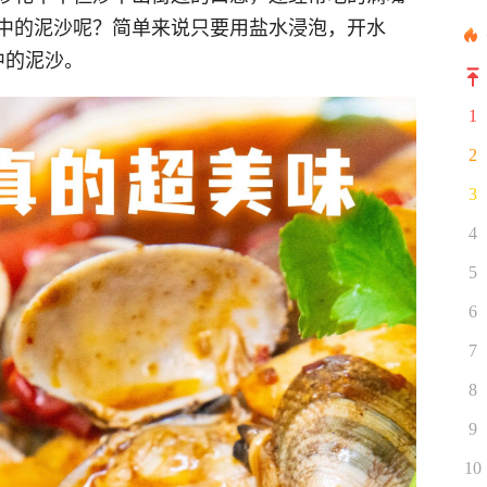
中的泥沙呢？简单来说只要用盐水浸泡，开水
中的泥沙。
1
2
3
4
5
6
7
8
9
10