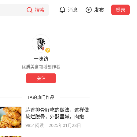
搜索
消息
发布
登录
一味访
优质美食领域创作者
关注
TA的热门作品
蒜香排骨好吃的做法，这样做
软烂脱骨，外酥里嫩，肉嫩多
汁太香了
9851
阅读
2025年01月28日