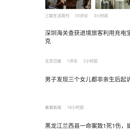
三联生活周刊
55
评论
3小时前
深圳海关查获进境旅客利用充电宝
克
北京日报
1
评论
2小时前
男子发现三个女儿都非亲生后起诉 
看看新闻
18小时前
黑龙江兰西县一命案致1死1伤，