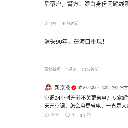
后落户，警方：漂白身份问题线
大河报
46分钟前
消失90年，在海口重现！
蓬勃新闻
1
评论
51分钟前
新京报
昨天04:22
·
《新京报》官方
空调24小时开着不关更省电？专家解
天开空调，怎么用更省电，一直是大
络上流传“空调24小时开着不关更省
分享
9
70
吗？来看专家的解答。 “空调24小时