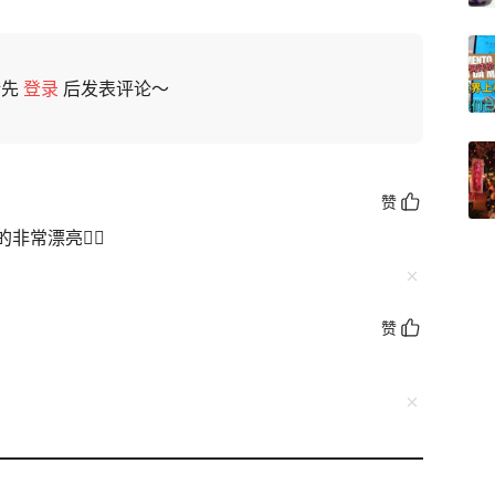
请先
登录
后发表评论～
赞
常漂亮👍🏻
赞