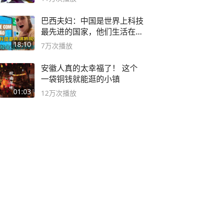
巴西夫妇：中国是世界上科技
最先进的国家，他们生活在
2999年
18:10
7万
次播放
安徽人真的太幸福了！ 这个
一袋铜钱就能逛的小镇
01:03
12万
次播放