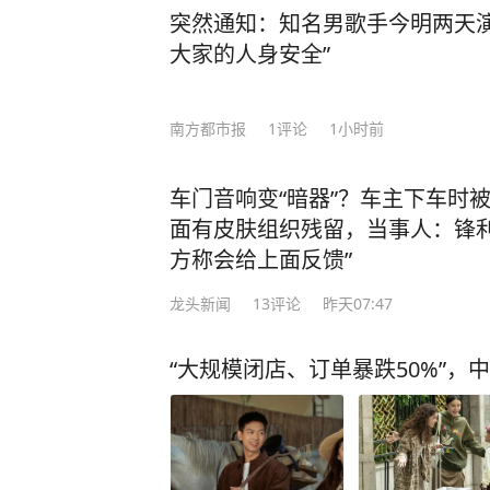
突然通知：知名男歌手今明两天演
大家的人身安全”
南方都市报
1
评论
1小时前
车门音响变“暗器”？车主下车时
面有皮肤组织残留，当事人：锋利
方称会给上面反馈”
龙头新闻
13
评论
昨天07:47
“大规模闭店、订单暴跌50%”，