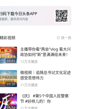
扫码下载今日头条APP
看最新、最热资讯内容
精彩视频
换一换
主播带你看“两会”vlog 看大兴
政协如何“新”意满满绘未来！
03:01
12万
次播放
微视频｜追随总书记文化足迹
感受思想伟力
03:20
11万
次播放
《庆》 #第5个中国人民警察
节 #好样儿的！你
01:52
11万
次播放