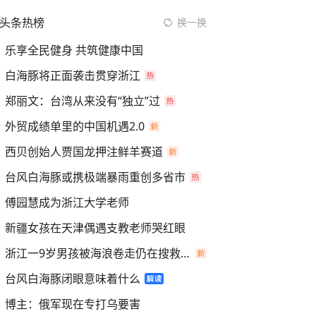
头条热榜
换一换
乐享全民健身 共筑健康中国
白海豚将正面袭击贯穿浙江
郑丽文：台湾从来没有“独立”过
外贸成绩单里的中国机遇2.0
西贝创始人贾国龙押注鲜羊赛道
台风白海豚或携极端暴雨重创多省市
傅园慧成为浙江大学老师
新疆女孩在天津偶遇支教老师哭红眼
浙江一9岁男孩被海浪卷走仍在搜救中
台风白海豚闭眼意味着什么
博主：俄军现在专打乌要害