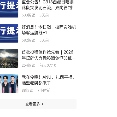
重要公告！G318西藏日喀则
此段突发泥石流，双向管制！
633
阅读
3天前
好消息！今日起，拉萨贡嘎机
场客运航线+1
582
阅读
5天前
首批投稿佳作抢先看 | 2026
年拉萨优秀摄影摄像作品征集
火热进行中
254
阅读
前天07:10
就在今晚！ANU、扎西平措、
隔壁老樊都来了
88
阅读
7小时前
查看更多