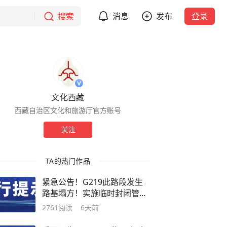
搜索
消息
发布
登录
文化西藏
西藏自治区文化和旅游厅官方账号
关注
TA的热门作品
紧急公告！G219此路段发生
路基塌方！实施临时封闭管
控！
2761
阅读
6天前