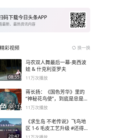
扫码下载今日头条APP
看最新、最热资讯内容
精彩视频
换一换
马农双人舞最后一幕-奥西波
娃 & 什克利亚罗夫
08:55
11万
次播放
蒋长扬：《国色芳华》里的
“神秘花鸟使”，到底是忠是
奸？
02:11
11万
次播放
《求生岛 不老传说》飞鸟地
区 1-6 毛皮工艺升级 #还得是
主机大作
20:47
11万
次播放