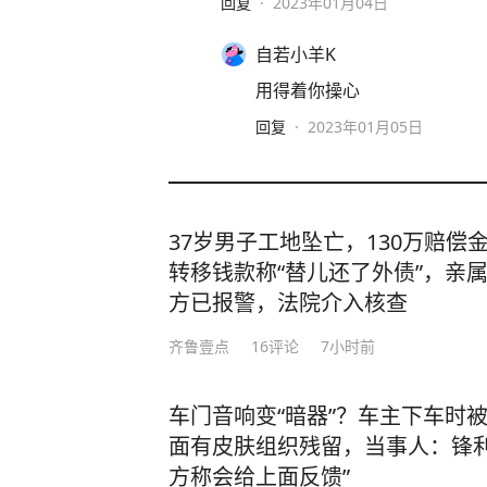
回复
·
2023年01月04日
自若小羊K
用得着你操心
回复
·
2023年01月05日
37岁男子工地坠亡，130万赔偿
转移钱款称“替儿还了外债”，亲属
方已报警，法院介入核查
齐鲁壹点
16
评论
7小时前
车门音响变“暗器”？车主下车时
面有皮肤组织残留，当事人：锋利
方称会给上面反馈”