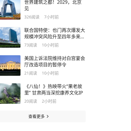
世界建筑之都！2029，北京
见
326
阅读
7小时前
联合国特使：也门再次爆发大
规模冲突风险升至四年多来最
高水平
73
阅读
10小时前
美国上诉法院维持对白宫宴会
厅改造项目的暂停令
21
阅读
10小时前
《八仙！》热映带火“果老故
里” 甘肃两当深挖康养文化IP
20
阅读
2小时前
查看更多