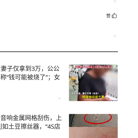
赞
金妻子仅拿到3万，公公
称“钱可能被烧了”；女
被音响金属网格刮伤，上
如土豆擦丝器，“4S店