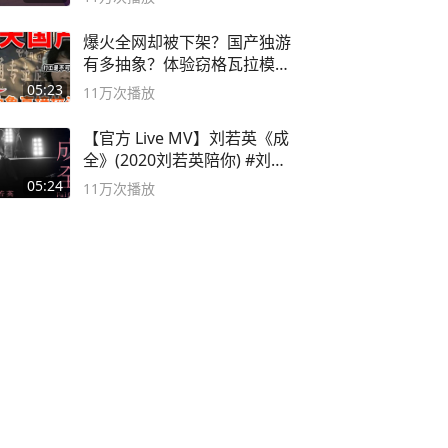
爆火全网却被下架？国产独游
有多抽象？体验窃格瓦拉模拟
器！
05:23
11万
次播放
【官方 Live MV】刘若英《成
全》(2020刘若英陪你) #刘若
英 #成全
05:24
11万
次播放