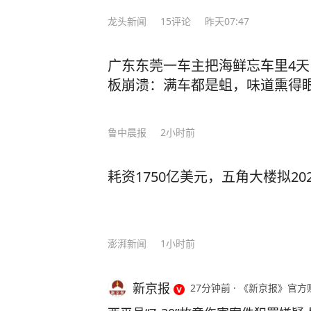
龙头新闻
15
评论
昨天07:47
广东东莞一车主把海鲜忘车里4
板崩溃：满车都是蛆，味道熏得
鲁中晨报
2小时前
耗资1750亿美元，五角大楼拟20
澎湃新闻
1小时前
新京报
27分钟前
·
《新京报》官方