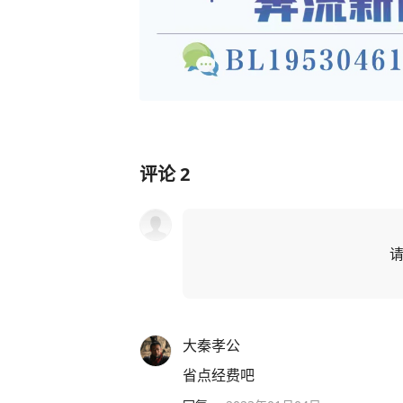
评论
2
大秦孝公
省点经费吧