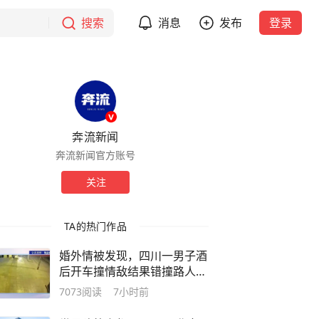
搜索
消息
发布
登录
奔流新闻
奔流新闻官方账号
关注
TA的热门作品
婚外情被发现，四川一男子酒
后开车撞情敌结果错撞路人，
涉故意杀人罪被判13年
7073
阅读
7小时前