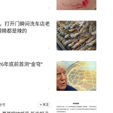
天，打开门瞬间洗车店老
眼睛都是辣的
26年底前首测“金穹”
账号
关注