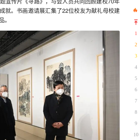
主题宣传片《寻路》，与会人员共同回顾建校70年
成就。书画邀请展汇集了22位校友为献礼母校建
品。
1
2
3
4
5
6
7
8
9
10