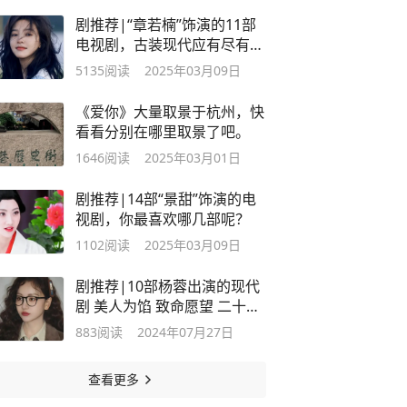
剧推荐|“章若楠”饰演的11部
电视剧，古装现代应有尽有，
强推荐
5135
阅读
2025年03月09日
《爱你》大量取景于杭州，快
看看分别在哪里取景了吧。
1646
阅读
2025年03月01日
剧推荐|14部“景甜”饰演的电
视剧，你最喜欢哪几部呢？
1102
阅读
2025年03月09日
剧推荐|10部杨蓉出演的现代
剧 美人为馅 致命愿望 二十九
沙海（1）
883
阅读
2024年07月27日
查看更多