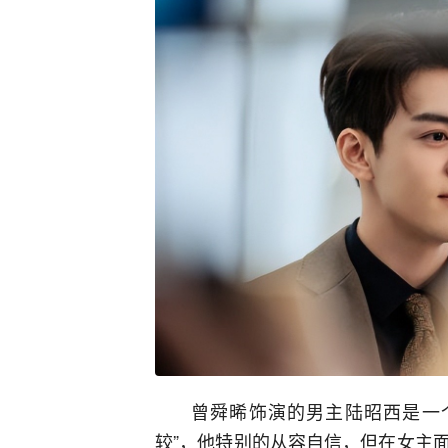
曾舜晞饰演的男主陆昭西是一
较”，他特别的从容自信，但在女主