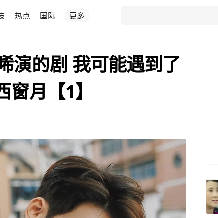
技
热点
国际
更多
舜晞演的剧 我可能遇到了
西窗月【1】