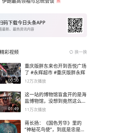
伊朗最高领袖与总统会谈
扫码下载今日头条APP
看最新、最热资讯内容
精彩视频
换一换
重庆版胖东来也开到吾悦广场
了 #永辉超市 #重庆版胖永辉
00:50
12万
次播放
这一站的博物馆盲盒开的是海
盐博物馆，没想到竟然这么好
逛！
01:49
11万
次播放
蒋长扬：《国色芳华》里的
“神秘花鸟使”，到底是忠是