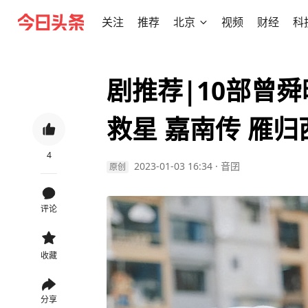
关注
推荐
北京
视频
财经
科
剧推荐|10部曾
救星 嘉南传 雁归
4
2023-01-03 16:34
·
音囝
原创
评论
收藏
分享