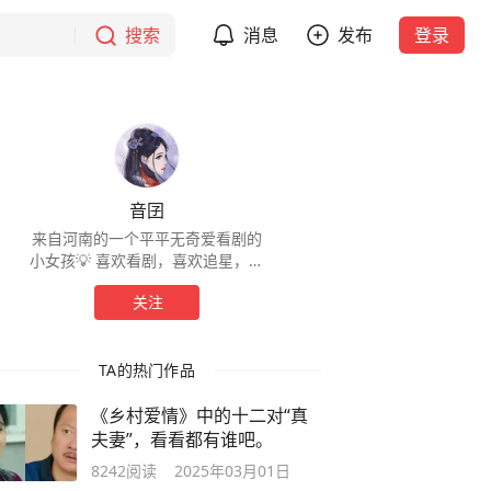
搜索
消息
发布
登录
音囝
来自河南的一个平平无奇爱看剧的
小女孩💡 喜欢看剧，喜欢追星，喜
欢冲浪🏄🏻‍♀️ 定期定量的分享我的追
关注
剧感受，很高兴在网络上认识大家
☎️
TA的热门作品
《乡村爱情》中的十二对“真
夫妻”，看看都有谁吧。
8242
阅读
2025年03月01日