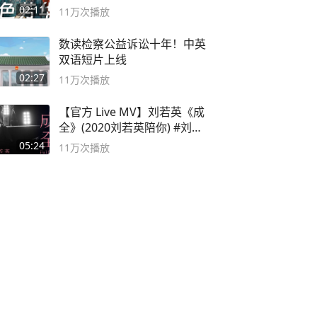
奸？
02:11
11万
次播放
数读检察公益诉讼十年！中英
双语短片上线
02:27
11万
次播放
【官方 Live MV】刘若英《成
全》(2020刘若英陪你) #刘若
英 #成全
05:24
11万
次播放