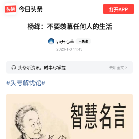
打开APP
杨绛：不要羡慕任何人的生活
lye开心草
关注
2023-1-3 11:43
头条听资讯，时事尽掌握
去听全文
#头号解忧馆#