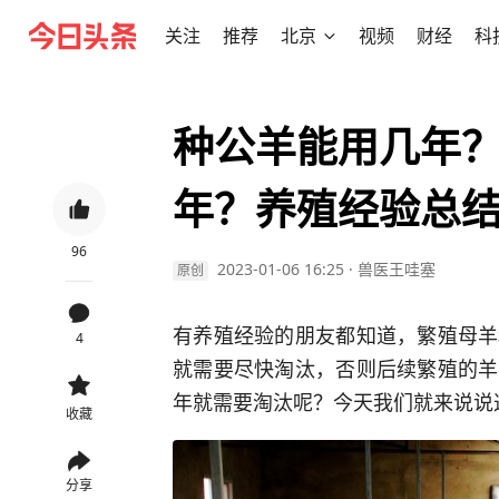
关注
推荐
北京
视频
财经
科
种公羊能用几年
年？养殖经验总
96
2023-01-06 16:25
·
兽医王哇塞
原创
有养殖经验的朋友都知道，繁殖母羊
4
就需要尽快淘汰，否则后续繁殖的羊
年就需要淘汰呢？今天我们就来说说
收藏
分享