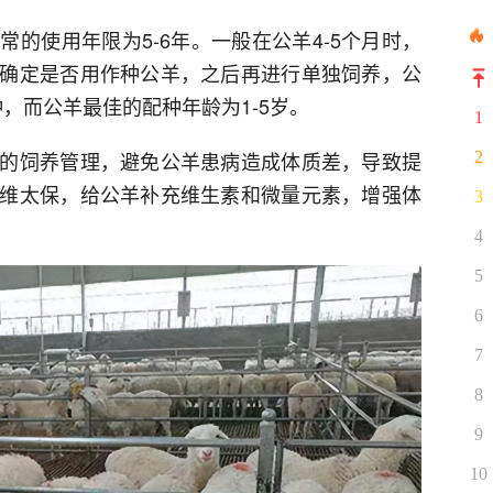
的使用年限为5-6年。一般在公羊4-5个月时，
确定是否用作种公羊，之后再进行单独饲养，公
种，而公羊最佳的配种年龄为1-5岁。
1
的饲养管理，避免公羊患病造成体质差，导致提
2
维太保，给公羊补充维生素和微量元素，增强体
3
4
5
6
7
8
9
10