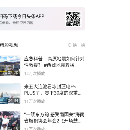
扫码下载今日头条APP
看最新、最热资讯内容
精彩视频
换一换
应急科普 | 高原地震如何针对
性救援？ #西藏地震救援
02:20
12万
次播放
来五大连池看冰封蓝电E5
PLUS了，零下30度的双重冰
封40小时全录
04:34
11万
次播放
“一缕东方韵 感受南国美”海南
省旗袍协会年会2《开场鼓》
二团
03:16
11万
次播放