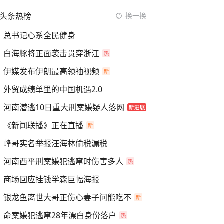
头条热榜
换一换
总书记心系全民健身
白海豚将正面袭击贯穿浙江
伊媒发布伊朗最高领袖视频
外贸成绩单里的中国机遇2.0
河南潜逃10日重大刑案嫌疑人落网
《新闻联播》正在直播
峰哥实名举报汪海林偷税漏税
河南西平刑案嫌犯逃窜时伤害多人
商场回应挂钱学森巨幅海报
银龙鱼离世大哥正伤心妻子问能吃不
命案嫌犯逃窜28年漂白身份落户