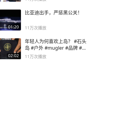
比亚迪出手，严惩黑公关！
01:20
11万
次播放
年轻人为何喜欢上岛？ #石头
岛 #户外 #mugler #品牌 #足
球流氓
02:02
11万
次播放