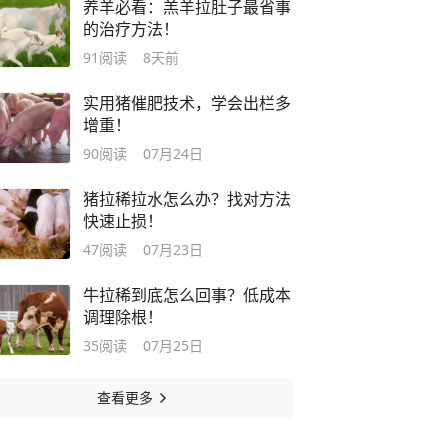
养羊必看：羔羊拉肚子最省事
的治疗方法！
91
阅读
8天前
实用猪催肥技术，学会出栏多
增重！
90
阅读
07月24日
猪拉稀拉水怎么办？找对方法
快速止损！
47
阅读
07月23日
牛拉稀到底怎么回事？低成本
调理除根！
35
阅读
07月25日
查看更多