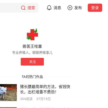
搜索
消息
发布
登录
兽医王哇塞
专业养殖人，聊聊养殖事儿
关注
TA的热门作品
猪长膘最简单的方法，省钱快
长，出栏增重不费劲！
364
阅读
07月19日