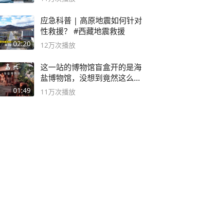
应急科普 | 高原地震如何针对
性救援？ #西藏地震救援
02:20
12万
次播放
这一站的博物馆盲盒开的是海
盐博物馆，没想到竟然这么好
逛！
01:49
11万
次播放