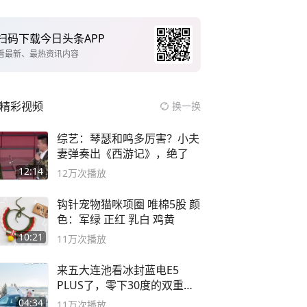
扫码下载今日头条APP
看最新、最热资讯内容
精彩视频
换一换
综艺：琴瑟和鸣多厉害？小夫
妻弹奏出《西游记》，绝了
12:14
12万
次播放
钩针宠物猫咪项圈 唯棉5股 颜
色：军绿 正红 乳白 鸡黄
10:21
11万
次播放
来五大连池看冰封蓝电E5
PLUS了，零下30度的双重冰
封40小时全录
04:34
11万
次播放