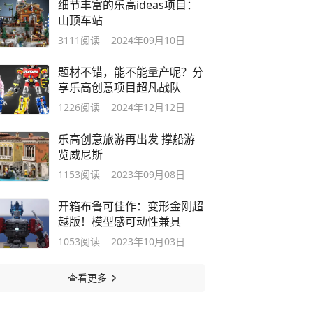
细节丰富的乐高ideas项目：
山顶车站
3111
阅读
2024年09月10日
题材不错，能不能量产呢？分
享乐高创意项目超凡战队
1226
阅读
2024年12月12日
乐高创意旅游再出发 撑船游
览威尼斯
1153
阅读
2023年09月08日
开箱布鲁可佳作：变形金刚超
越版！模型感可动性兼具
1053
阅读
2023年10月03日
查看更多