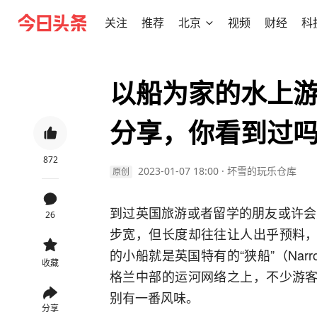
关注
推荐
北京
视频
财经
科
以船为家的水上
分享，你看到过
872
2023-01-07 18:00
·
坏雪的玩乐仓库
原创
到过英国旅游或者留学的朋友或许会
26
步宽，但长度却往往让人出乎预料，
的小船就是英国特有的“狭船”（Nar
收藏
格兰中部的运河网络之上，不少游客
别有一番风味。
分享