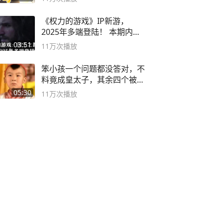
《权力的游戏》IP新游，
2025年多端登陆！ 本期内容
概要
03:51
11万
次播放
笨小孩一个问题都没答对，不
料竟成皇太子，其余四个被处
死
05:30
11万
次播放