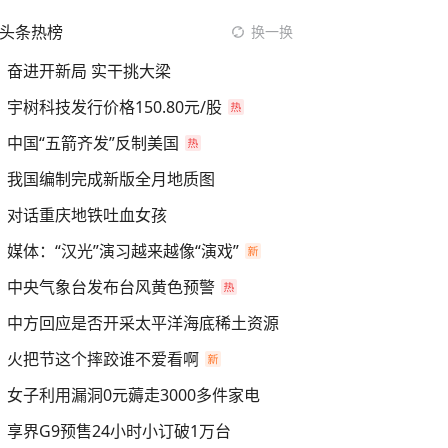
头条热榜
换一换
奋进开新局 实干挑大梁
宇树科技发行价格150.80元/股
中国“五箭齐发”反制美国
我国编制完成新版全月地质图
对话重庆地铁吐血女孩
媒体：“汉光”演习越来越像“演戏”
中央气象台发布台风黄色预警
中方回应是否开采太平洋海底稀土资源
火把节这个摔跤谁不爱看啊
女子利用漏洞0元薅走3000多件家电
享界G9预售24小时小订破1万台