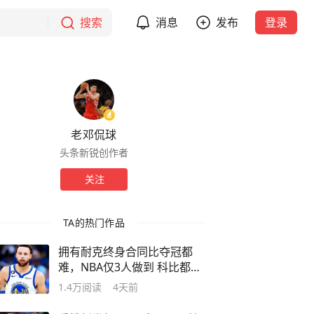
搜索
消息
发布
登录
老邓侃球
头条新锐创作者
关注
TA的热门作品
拥有耐克终身合同比夺冠都
难，NBA仅3人做到 科比都不
够格
1.4万
阅读
4天前