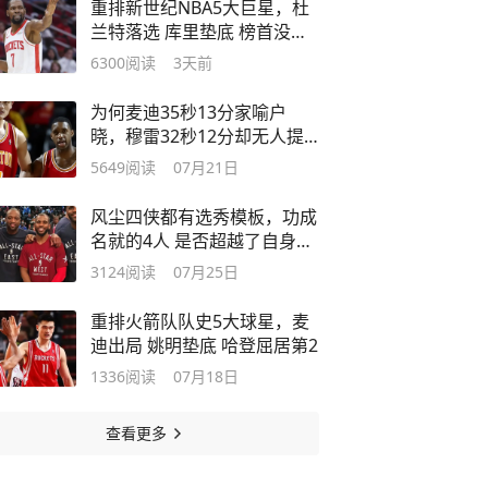
重排新世纪NBA5大巨星，杜
兰特落选 库里垫底 榜首没争
议
6300
阅读
3天前
为何麦迪35秒13分家喻户
晓，穆雷32秒12分却无人提
及？
5649
阅读
07月21日
风尘四侠都有选秀模板，功成
名就的4人 是否超越了自身模
板？
3124
阅读
07月25日
重排火箭队队史5大球星，麦
迪出局 姚明垫底 哈登屈居第2
1336
阅读
07月18日
查看更多