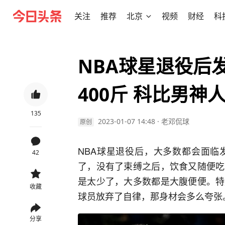
关注
推荐
北京
视频
财经
科
NBA球星退役后
400斤 科比男神
135
2023-01-07 14:48
·
老邓侃球
原创
NBA球星退役后，大多数都会面临
42
了，没有了束缚之后，饮食又随便吃
是太少了，大多数都是大腹便便。特
收藏
球员放弃了自律，那身材会多么夸张
分享