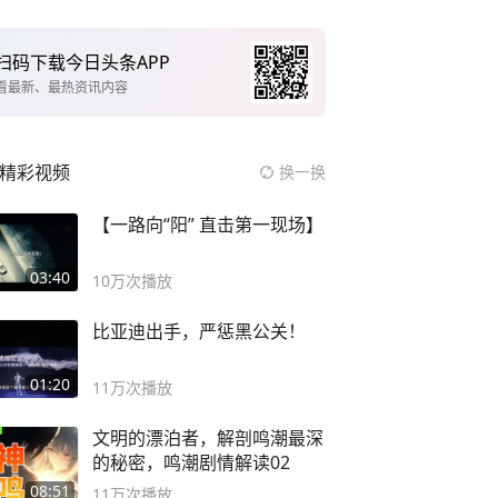
扫码下载今日头条APP
看最新、最热资讯内容
精彩视频
换一换
【一路向“阳” 直击第一现场】
03:40
10万
次播放
比亚迪出手，严惩黑公关！
01:20
11万
次播放
文明的漂泊者，解剖鸣潮最深
的秘密，鸣潮剧情解读02
08:51
11万
次播放