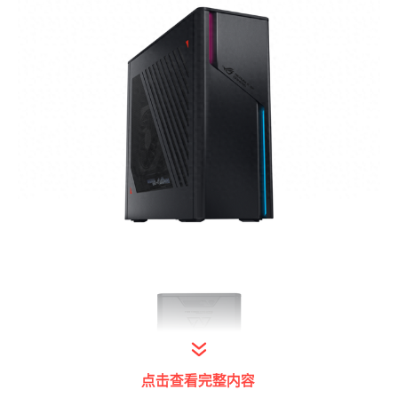
点击查看完整内容