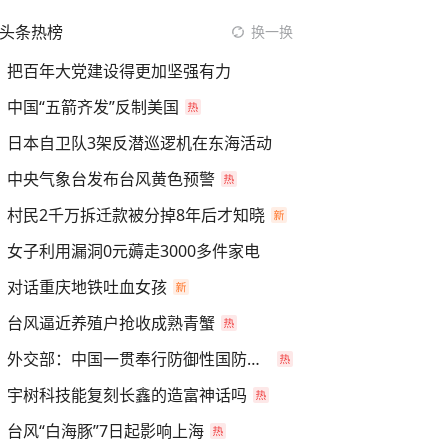
头条热榜
换一换
把百年大党建设得更加坚强有力
中国“五箭齐发”反制美国
日本自卫队3架反潜巡逻机在东海活动
中央气象台发布台风黄色预警
村民2千万拆迁款被分掉8年后才知晓
女子利用漏洞0元薅走3000多件家电
对话重庆地铁吐血女孩
台风逼近养殖户抢收成熟青蟹
外交部：中国一贯奉行防御性国防政策
宇树科技能复刻长鑫的造富神话吗
台风“白海豚”7日起影响上海