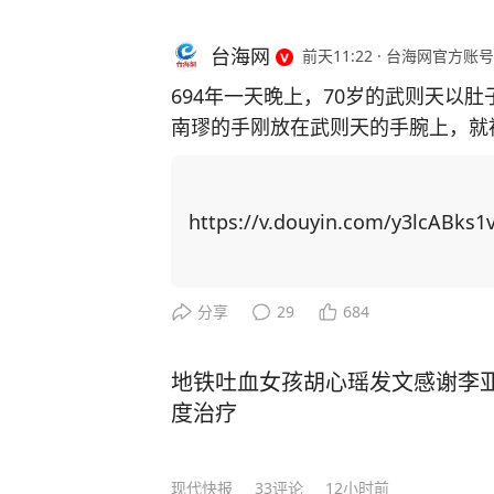
台海网
前天11:22
·
台海网官方账号
694年一天晚上，70岁的武则天以
南璆的手刚放在武则天的手腕上，就
了，留下来陪朕吧。” 在历史的长河中，我们往往通过教科书了解那些波澜壮阔的时
代与人物，但那些被精心编纂的篇章，
《历史不忍细看》一书，从细节上入
https://v.douyin.com/y3lcABks1v
扭曲、误读、篡改的历史资料，小细节撬
多人不知道的，武则天与御医沈南璆的故事。 694年一天夜里，70
中疼痛难耐，急招御医沈南璆诊脉。
分享
29
684
即起身开方烹药。 不一会儿一碗热气腾腾的汤药就熬制完成。他端来药汤，躬身施礼
道：“陛下请慢用。”说罢便要退下
地铁吐血女孩胡心瑶发文感谢李
中一紧。 他四十出头的年纪，面白无须，五官端正，气质温润儒雅，一身青色官袍浆
度治疗
洗得干干净净，透着一股子书卷气。
开口道。 沈南璆吃了一惊，急忙跪地请辞：“陛下，微臣不敢！”他很清楚服药的后
现代快报
33
评论
12小时前