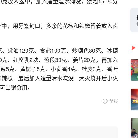
0克放入盆中，加入适量温水淹没，浸泡15-20分
腔中，用牙签封口，多余的花椒和辣椒留着放入卤
、蚝油120克、食盐100克、炒糖色80克、冰糖
20克、红腐乳2块、葱段30克、姜片20克，再加入
白蔻5克、黄栀子5克、小茴香4克、桂皮3克、香叶
和辣椒，最后加入适量清水淹没，大火烧开后小火
即可出锅食用。
举报