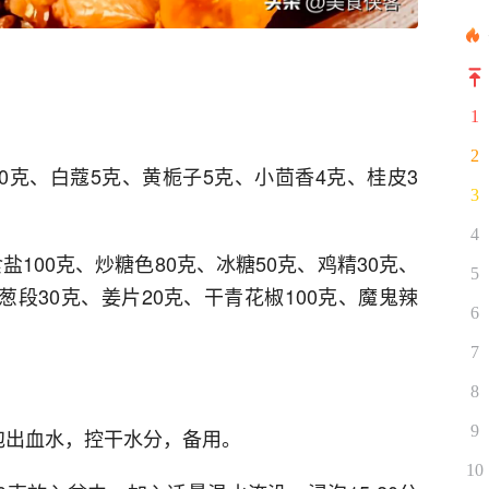
1
2
10克、白蔻5克、黄栀子5克、小茴香4克、桂皮3
3
4
盐100克、炒糖色80克、冰糖50克、鸡精30克、
5
葱段30克、姜片20克、干青花椒100克、魔鬼辣
6
7
8
9
泡出血水，控干水分，备用。
10