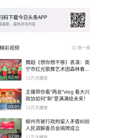
扫码下载今日头条APP
看最新、最热资讯内容
精彩视频
换一换
舞蹈《想你想不够》表演：南
宁市红光歌舞艺术团森林春红
舞蹈队。
02:40
12万
次播放
主播带你看“两会”vlog 看大兴
政协如何“新”意满满绘未来！
03:01
12万
次播放
柳州市被行政拘留人矛盾纠纷
人民调解委员会揭牌成立
02:01
11万
次播放