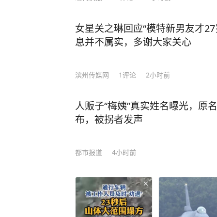
果，于是赶忙推辞。“你敢抗旨吗？”武则
跳如鼓，后背瞬间渗出一层冷汗，只得硬着头皮一饮
女星关之琳回应“模特新男友才2
直冲丹田，面红耳赤，浑身燥热难耐
息并不属实，多谢大家关心
臣失礼，还请陛下恕罪，准臣退下。” 谁料到这时武则天突然反手抓住了他的手腕
语气深沉：“今夜，就留下陪朕吧。
以抗议皇帝的任何要求。 他张了张嘴，想说点什么，却发现喉咙干涩得发不出声音。
滨州传媒网
1
评论
2小时前
殿内的烛火跳了跳，将两人的影子投
一种诡异而暧昧的构图。 武则天没有催促，只是静静地看着他，那只手依旧握着他的
人贩子“梅姨”真实姓名曝光，原名
手背，指腹轻轻摩挲着，仿佛在抚摸
布，被拐者发声
手背上那只手的温度和力度，心里只
了。 于是，沈南璆就此取代薛怀义，成为了武则天的新宠。 皇帝在后宫有众多“佳丽”
等待宠幸，其中有一位备受关注的人物便是薛怀义。 这时候
都市报道
4小时前
听闻武则天新宠沈南璆的消息，开始
但武则天却对他没了兴趣。 为了引起武则天的注意，薛怀义决定干一件惊天动地的大
事，他竟然一把火把明堂给烧了。对
上一凤压九龙的造型，更是她身份的写照。 武则天听闻此事，勃然大