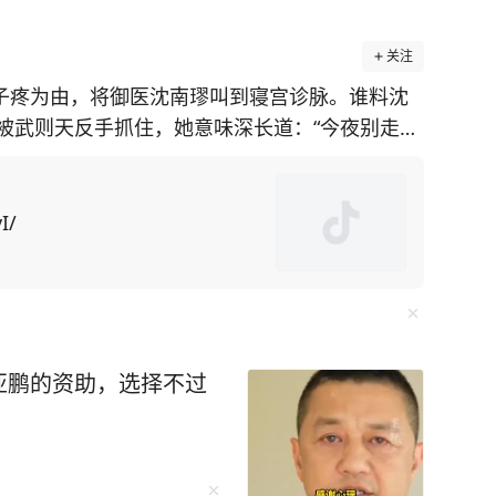
关注
肚子疼为由，将御医沈南璆叫到寝宫诊脉。谁料沈
被武则天反手抓住，她意味深长道：“今夜别走
往往掩盖了诸多不为人知的细节与真相。 而
手，以独辟蹊径的视角，收集了大量被人遗忘、
I/
出大疑团，再现被历史掩盖的真相！ 比如很
岁的武则天忽觉腹
把完脉后沈南璆说：“陛下乃欠缺阳气所致。”随
，却忽见武则天上下打量自己，目光灼灼，不禁心
亚鹏的资助，选择不过
“爱卿且留步，你先替朕尝尝如何？”武则天忽然