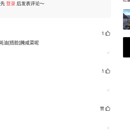
请先
登录
后发表评论～
1
克耗油[捂脸]腌咸菜呢
1
赞