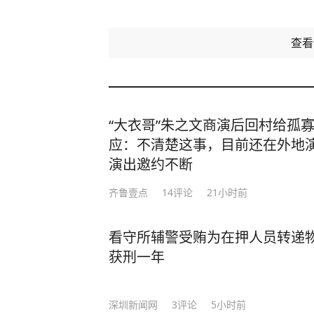
查
“大衣哥”朱之文商演后回村给孤
应：不清楚这事，目前还在外地
演出邀约不断
齐鲁壹点
14
评论
21小时前
看守所辅警受贿为在押人员转递
获刑一年
深圳新闻网
3
评论
5小时前