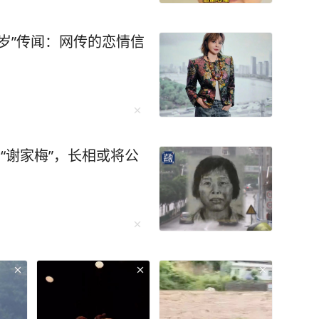
天眉头一皱，语气立刻严厉起来。 沈南璆心
而尽。 片刻后，他只觉一股热流
7岁”传闻：网传的恋情信
。沈南璆强撑着不让自己御前失态，跪求道：“微
，
”这句话说得云淡风轻，可沈南璆知道，没有人可
在墙上，一个端坐如松，一个匍匐如犬，形成了
“谢家梅”，长相或将公
一件值得把玩的物件。沈南璆跪在那里，感受着
有一个念头——今夜，他怕是走不出这座寝宫
，武则天的“旧爱”薛怀义
着急忙慌，他想方设法重新获取武则天的宠幸，
武则天而言，明堂是她受命于天的标志，明堂顶
怒。烧掉明堂