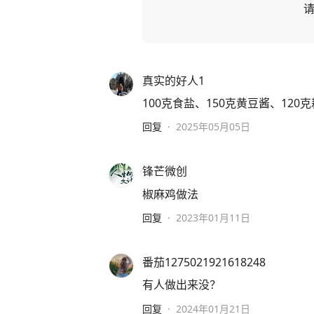
真实的好人1
100克食盐、150克黄豆酱、120
回复
·
2025年05月05日
锋芒微创
椒麻鸡做法
回复
·
2023年01月11日
番茄1275021921618248
有人做出来没？
回复
·
2024年01月21日