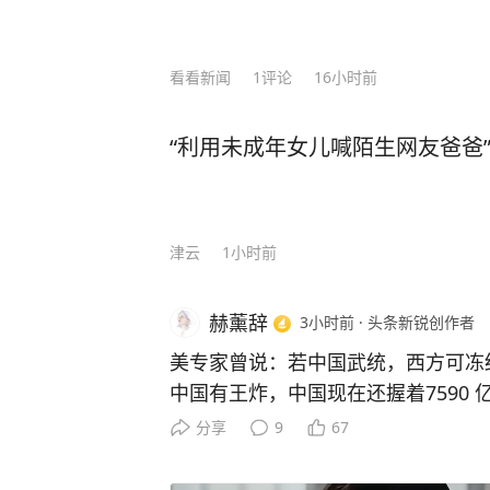
看看新闻
1
评论
16小时前
“利用未成年女儿喊陌生网友爸爸
津云
1小时前
赫薰辞
3小时前
·
头条新锐创作者
美专家曾说：若中国武统，西方可冻结
中国有王炸，中国现在还握着7590
破脸的时候，分批抛售就能让美国国
分享
9
67
早是美国智库罗迪姆集团的丹尼尔・
尔大学教授普拉萨德也跟着附和，大