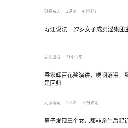
息优势，如实告知、风险提示、隐患
财经杂志
2
评论
4小时前
义务。民法典规定，经营场所、公共
未尽到安全保障义务，造成他人损害
寿江说法｜27岁女子成卖淫集团
https://www.toutiao.com/article
湖北日报
21小时前
梁家辉百花奖演讲，哽咽落泪：
是回归
九派新闻
1
评论
19分钟前
男子发现三个女儿都非亲生后起诉 