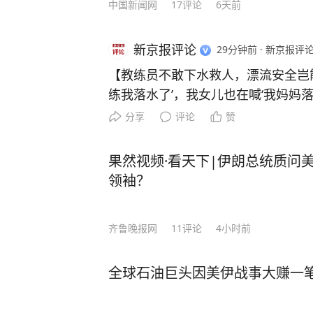
中国新闻网
17
评论
6天前
新京报评论
29分钟前
·
新京报评论
【教练员不敢下水救人，漂流安全岂能
练我落水了’，我女儿也在喊‘我妈妈落
道，7月底，浙江温州本地人陈女士
分享
评论
赞
外落水，在深水区漂了几分钟，教练
身手机也掉进了江里。她自付600元
果然视频·看天下|伊朗总统质问
到，打捞队告诉她，那片水域深近1
领袖？
曾反复向俱乐部确认安全，得到的答
盖差不多深，很安全”。事发时，教
齐鲁晚报网
11
评论
4小时前
下水救人。从“膝盖深”到“15米深”
的轻描淡写，与事后对救援处置的束
这既是对消费者知情权的漠视，也对
全球石油巨头因美伊战事大赚一
问。漂流属于高风险户外游乐项目，
状况、暗流漩涡等潜在风险，拥有游