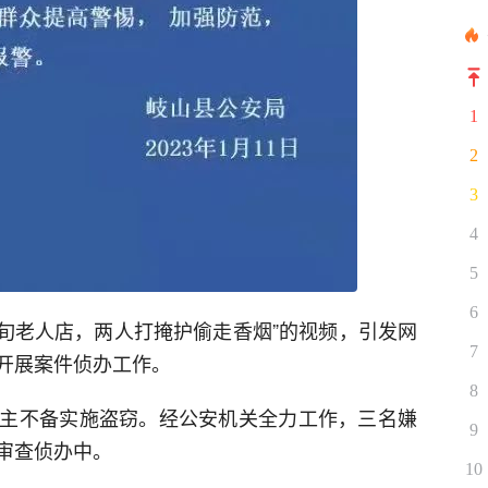
1
2
3
4
5
6
8旬老人店，两人打掩护偷走香烟”的视频，引发网
7
开展案件侦办工作。
8
主不备实施盗窃。经公安机关全力工作，三名嫌
9
审查侦办中。
10