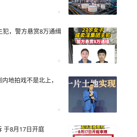
排查是其不可推卸的法定
场所的经营者、管理者，
的，应当承担侵权责任。
主犯，警方悬赏8万通缉
/7671534387946586664/
到内地拍戏不是北上，
于8月17日开庭