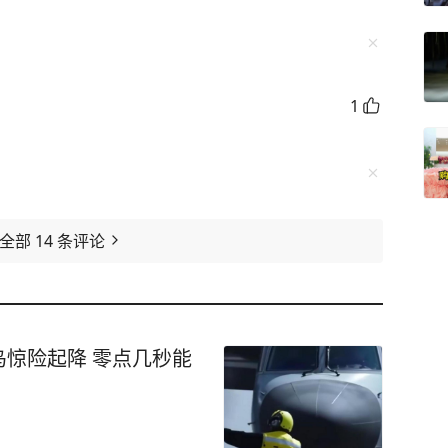
1
看全部
14
条评论
惊险起降 零点几秒能