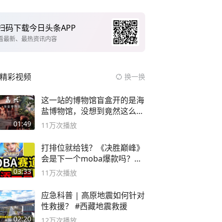
扫码下载今日头条APP
看最新、最热资讯内容
精彩视频
换一换
这一站的博物馆盲盒开的是海
盐博物馆，没想到竟然这么好
逛！
01:49
11万
次播放
打排位就给钱？《决胜巅峰》
会是下一个moba爆款吗？#
决胜巅峰
03:33
11万
次播放
应急科普 | 高原地震如何针对
性救援？ #西藏地震救援
02:20
12万
次播放