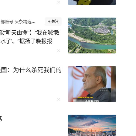
部账号 头条精选作者
关注
“听天由命”】“我在喊‘教
水了’。”据扬子晚报报
带着女儿到楠溪江漂流时意
员却没能赶来施救，其随
请来打捞队，手机没有捞
美国：为什么杀死我们的
5米。而出发前，陈女士还
复是“水浅的地方跟成人膝
练员却说那边是漩涡，不敢
，涉事俱乐部事前对水域风险
手无策，形成鲜明反差，
行业安全规范提出了拷
笔
运营方对水域深度、水流
客不具备的专业认知和信