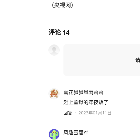
（央视网）
评论
14
雪花飘飘风雨萧萧
赶上监狱的年夜饭了
回复
·
2023年01月11日
风趣雪碧Yf