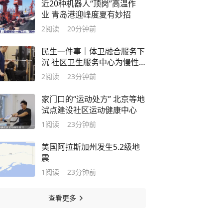
近20种机器人“顶岗”高温作
业 青岛港迎峰度夏有妙招
2
阅读
20分钟前
民生一件事｜体卫融合服务下
沉 社区卫生服务中心为慢性
病提供“运动处方”
2
阅读
23分钟前
家门口的“运动处方” 北京等地
试点建设社区运动健康中心
1
阅读
23分钟前
美国阿拉斯加州发生5.2级地
震
1
阅读
23分钟前
查看更多