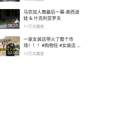
马农双人舞最后一幕-奥西波
娃 & 什克利亚罗夫
08:55
11万
次播放
一家女装店带火了整个市
场！！！#购物狂 #女装店 #
高品质女装
02:00
12万
次播放