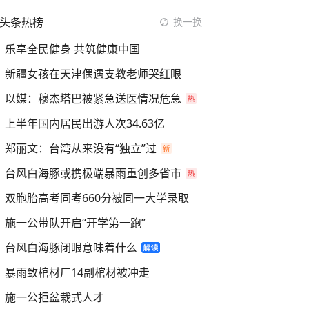
头条热榜
换一换
乐享全民健身 共筑健康中国
新疆女孩在天津偶遇支教老师哭红眼
以媒：穆杰塔巴被紧急送医情况危急
上半年国内居民出游人次34.63亿
郑丽文：台湾从来没有“独立”过
台风白海豚或携极端暴雨重创多省市
双胞胎高考同考660分被同一大学录取
施一公带队开启“开学第一跑”
台风白海豚闭眼意味着什么
暴雨致棺材厂14副棺材被冲走
施一公拒盆栽式人才