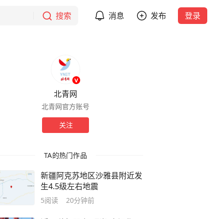
搜索
消息
发布
登录
北青网
北青网官方账号
关注
TA的热门作品
新疆阿克苏地区沙雅县附近发
生4.5级左右地震
5
阅读
20分钟前