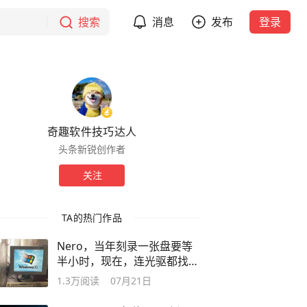
搜索
消息
发布
登录
奇趣软件技巧达人
头条新锐创作者
关注
TA的热门作品
Nero，当年刻录一张盘要等
半小时，现在，连光驱都找不
到了
1.3万
阅读
07月21日