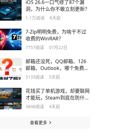
iOS 26.6一口气修了87个漏
洞，为什么你不敢立刻更新？
1.1万
阅读
8天前
7-Zip明明免费，为啥干不过
收费的WinRAR？
7757
阅读
07月22日
邮箱还没死，QQ邮箱、126
邮箱、Outlook，哪个免费邮
箱最能打？
5133
阅读
5天前
花钱买了单机游戏，却要联网
才能玩，Steam到底在防什
么？
3848
阅读
4天前
查看更多