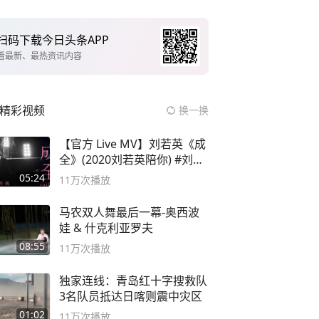
扫码下载今日头条APP
看最新、最热资讯内容
精彩视频
换一换
【官方 Live MV】刘若英《成
全》(2020刘若英陪你) #刘若
英 #成全
05:24
11万
次播放
马农双人舞最后一幕-奥西波
娃 & 什克利亚罗夫
08:55
11万
次播放
独家连线：青岛红十字搜救队
3名队员抵达日喀则震中灾区
01:02
11万
次播放