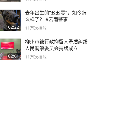
去年出生的“幺幺零”，如今怎
么样了？ #云南警事
02:22
11万
次播放
柳州市被行政拘留人矛盾纠纷
人民调解委员会揭牌成立
02:01
11万
次播放