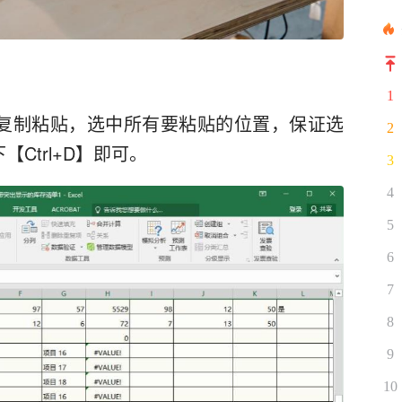
1
复制粘贴，选中所有要粘贴的位置，保证选
2
Ctrl+D】即可。
3
4
5
6
7
8
9
10