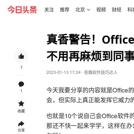
关注
推荐
北京
视频
财经
科
真香警告！Offi
不用再麻烦到同
7
2023-01-13 17:24
·
奇趣软件技巧达人
今天我要分享的内容就是Offic
1
会，但实际上真正能发挥它威力的
收藏
也就是10个说自己会Office
那还不快一起来学学，这样在办
分享