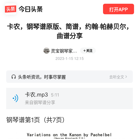
打开APP
卡农，钢琴谱原版、简谱，约翰·帕赫贝尔，
曲谱分享
灵宝钢琴家教张老师
关注
2023-1-15 12:15
头条听资讯，时事尽掌握
去听全文
卡农.mp3
5:11
来自钢琴谱分享
钢琴谱第1页（共7页）