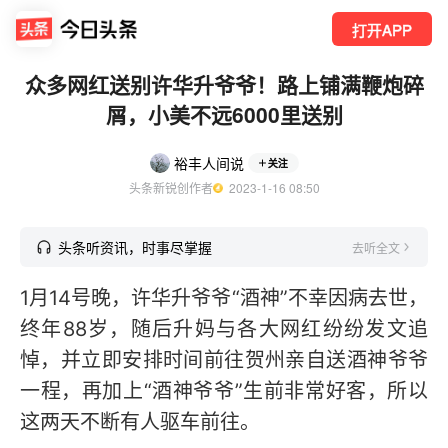
打开APP
众多网红送别许华升爷爷！路上铺满鞭炮碎
屑，小美不远6000里送别
裕丰人间说
关注
头条新锐创作者
  2023-1-16 08:50
头条听资讯，时事尽掌握
去听全文
1月14号晚，许华升爷爷“酒神”不幸因病去世，
终年88岁，随后升妈与各大网红纷纷发文追
悼，并立即安排时间前往贺州亲自送酒神爷爷
一程，再加上“酒神爷爷”生前非常好客，所以
这两天不断有人驱车前往。