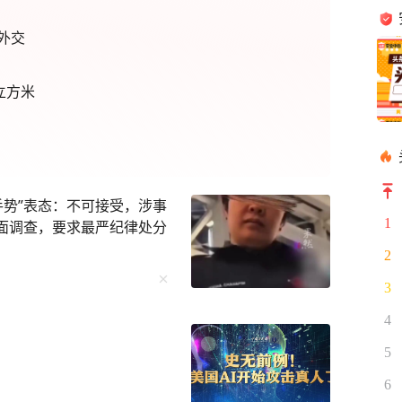
外交
立方米
手势”表态：不可接受，涉事
1
全面调查，要求最严纪律处分
2
3
4
5
6