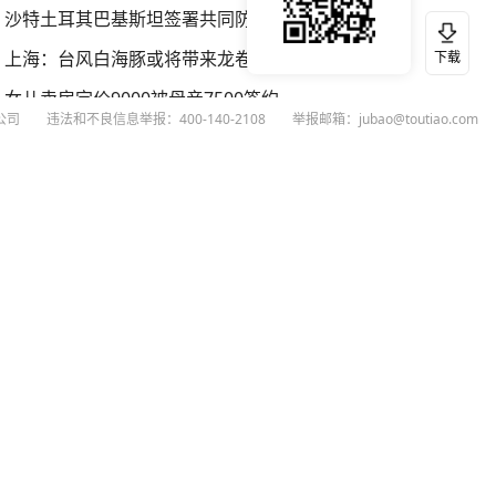
沙特土耳其巴基斯坦签署共同防务协议
上海：台风白海豚或将带来龙卷风
下载
女儿卖房定价9000被母亲7500签约
公司
违法和不良信息举报：400-140-2108
举报邮箱：jubao@toutiao.com
泉州市委书记张毅恭被查
扫码下载今日头条APP
看最新、最热资讯内容
26
今日头条
黄打非网上举报
谣言曝光台
有害信息举报
举报受理公示
 专项举报：mcnjubao@toutiao.com
人相关举报：400-140-2108
荐专项举报：sfjubao@bytedance.com