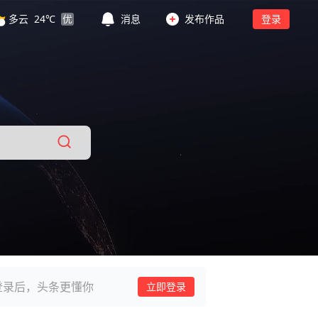
多云
24
℃
优
消息
发布作品
登录
登录后，头条更懂你
立即登录