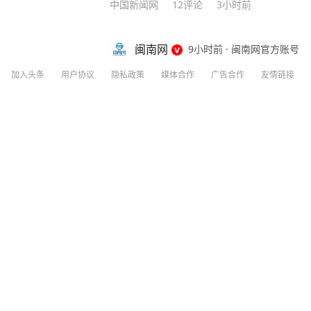
中国新闻网
12
评论
3小时前
闽南网
9小时前
·
闽南网官方账号
【国防部：敦促菲方立即停止！】 8月7
加入头条
用户协议
隐私政策
媒体合作
广告合作
友情链接
陈曦大校就近期涉军问题发布消息。 记
国交存所谓“黄岩岛及其周边海域的官方
分享
1
54
部战区位黄岩岛领海、领空和周边海空域
警也位黄岩岛附近海域组织维权执法管控
老人路边中暑晕倒，被民警救了又关了，
言人称中方在该区域进行的任何演习均被
对此有何评论？ 陈曦：黄岩岛是中国固
有效地对黄岩岛行使主权和管辖权，是唯
岛领海基线的国家。菲方有关行径严重侵
光明网
2
评论
4小时前
国际法与国际关系基本准则，是非法无效
动，是对菲方侵权挑衅行径的严正警告，
预警机上航母有多难？几十吨铁鸟惊险起
必要举措，完全正当合法。 需要指出的是
律宾多次打着国际法旗号，通过国内立法
索，已经引发南海周边国家的普遍警惕、
菲方立即停止侵犯中国领土主权和海洋权
中国新闻网
17
评论
5天前