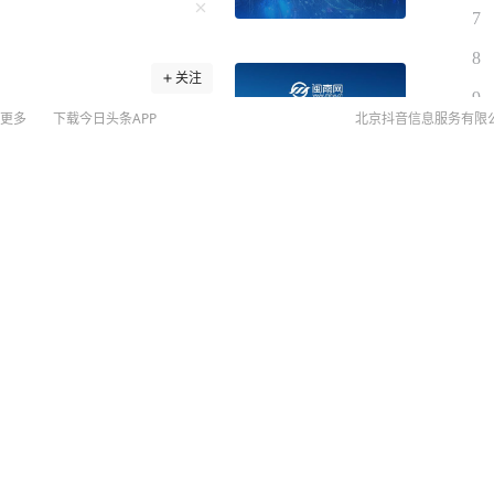
7
8
关注
9
日下午，国防部新闻发言人
更多
下载今日头条APP
北京抖音信息服务有限
10
者：据报道，菲律宾向联合
海图”后，中国人民解放军南
组织海空联合演训，中国海
演练。菲国家海事委员会发
警方：他是潜逃16年的逃犯
菲方视为“非法行为”。请问
有领土，中方持续、和平、
©
20
一有权依据国际法宣布黄岩
扫
犯中国领土主权，严重违反
网络
的。中方组织演训演练活
网上
是捍卫黄岩岛主权和权益的
侵权
降 零点几秒能定生死
，自1946年独立至今，菲
MCN
，扩张领土和管辖海域声
未成年
反感与坚决反对。我们敦促
算法推
益的非法行径，停止海上挑