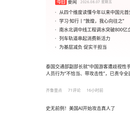
要闻
2026.08.07
星期五
从四个维度读懂今年以来中国元首
学习·知行丨“敦煌，我心向往之”
南水北调中线工程调水突破800亿
列车轨道串起消费新活力
为基层减负 促实干担当
泰国交通部副部长就“中国游客遭歧视性
人员行为“不恰当、带攻击性”，已责令
齐鲁壹点
71
评论
16小时前
史无前例！美国AI开始攻击真人了