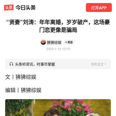
打开APP
“贤妻”刘涛：年年离婚，岁岁破产，这场豪
门恋更像是骗局
狒狒综娱
关注
2023-1-19 10:19
头条听资讯，时事尽掌握
去听全文
文丨狒狒综娱
编辑丨狒狒综娱