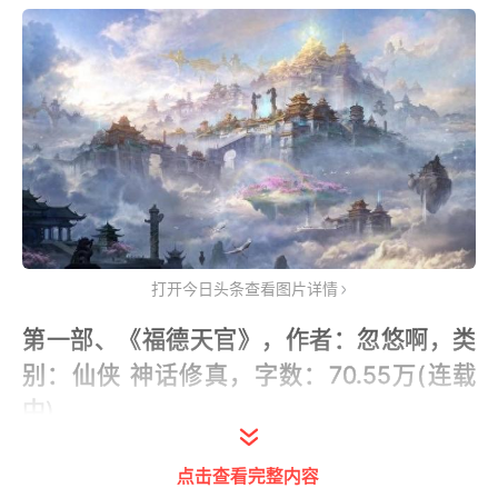
打开今日头条查看图片详情
第一部、《福德天官》，作者：忽悠啊，类
别：仙侠 神话修真，字数：70.55万(连载
中)
标签：仙侠
、
神话
、
山神
、
香火
、
天庭
点击查看完整内容