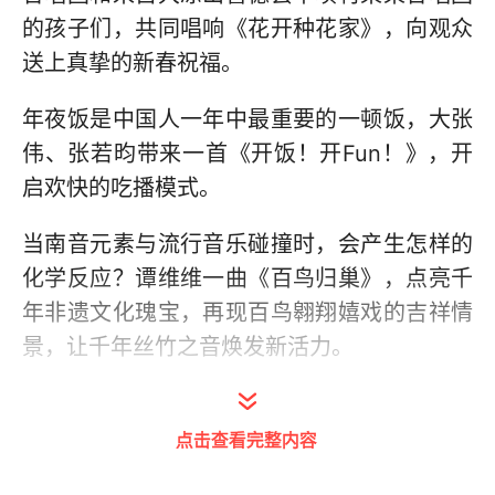
的孩子们，共同唱响《花开种花家》，向观众
送上真挚的新春祝福。
年夜饭是中国人一年中最重要的一顿饭，大张
伟、张若昀带来一首《开饭！开Fun！》，开
启欢快的吃播模式。
当南音元素与流行音乐碰撞时，会产生怎样的
化学反应？谭维维一曲《百鸟归巢》，点亮千
年非遗文化瑰宝，再现百鸟翱翔嬉戏的吉祥情
景，让千年丝竹之音焕发新活力。
岳云鹏、孙越带来相声节目《我的变、变、
变》，小岳岳不仅能预测春晚热搜，更能靠一
点击查看完整内容
张白布“预判你的预判”？他还用“吃烧鸡”的热