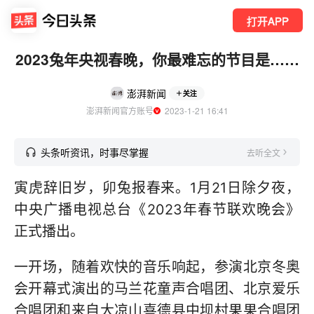
打开APP
2023兔年央视春晚，你最难忘的节目是……
澎湃新闻
关注
澎湃新闻官方账号
  2023-1-21 16:41
头条听资讯，时事尽掌握
去听全文
寅虎辞旧岁，卯兔报春来。1月21日除夕夜，
中央广播电视总台《2023年春节联欢晚会》
正式播出。
一开场，随着欢快的音乐响起，参演北京冬奥
会开幕式演出的马兰花童声合唱团、北京爱乐
合唱团和来自大凉山喜德县中坝村果果合唱团