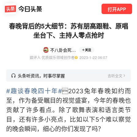
打开APP
春晚背后的5大细节：苏有朋高跟鞋、原唱
坐台下、主持人零点抢时
不八卦会死星人
关注
娱评人 优质娱乐领域创作者
  2023-1-22 06:07
头条听资讯，时事尽掌握
去听全文
#趣谈春晚四十年#
2023兔年春晚如约而
至，作为备受瞩目的视觉盛宴，今年的春晚也
贡献了许多看点。除了歌舞表演和语言类节
目，还有许多小亮点，比如以下5个难以察觉
的晚会瞬间，细心的你们发现了吗？