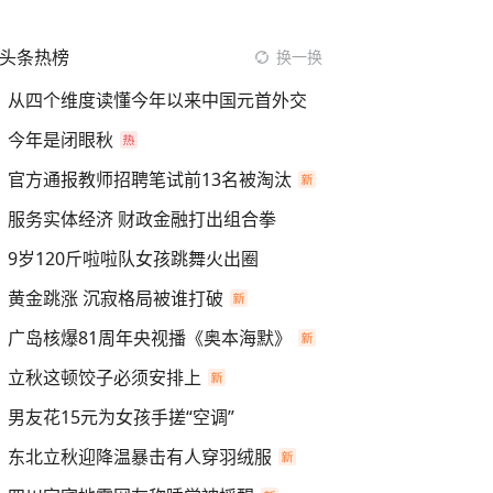
头条热榜
换一换
从四个维度读懂今年以来中国元首外交
今年是闭眼秋
官方通报教师招聘笔试前13名被淘汰
服务实体经济 财政金融打出组合拳
9岁120斤啦啦队女孩跳舞火出圈
黄金跳涨 沉寂格局被谁打破
广岛核爆81周年央视播《奥本海默》
立秋这顿饺子必须安排上
男友花15元为女孩手搓“空调”
东北立秋迎降温暴击有人穿羽绒服