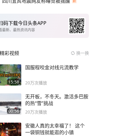
四川宜宾地震网友称睡觉被摇醒
扫码下载今日头条APP
看最新、最热资讯内容
精彩视频
换一换
国服程咬金对线元流教学
15:58
20万
次播放
无开板，不冬天。激活多巴胺
的热“雪”挑战
00:56
20万
次播放
安徽人真的太幸福了！ 这个
一袋铜钱就能逛的小镇