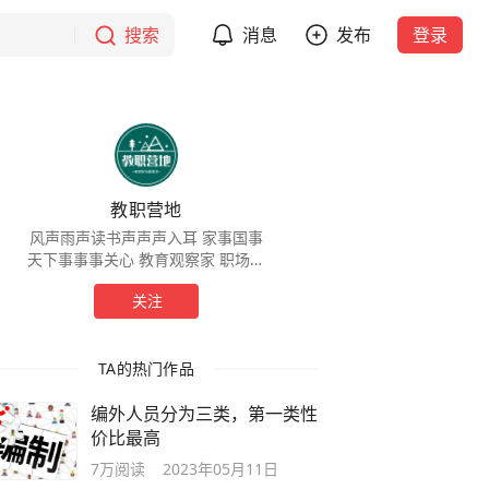
搜索
消息
发布
登录
教职营地
风声雨声读书声声声入耳 家事国事
天下事事事关心 教育观察家 职场行
路人
关注
TA的热门作品
编外人员分为三类，第一类性
价比最高
7万
阅读
2023年05月11日