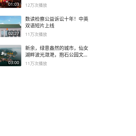
01:03
12万
次播放
数读检察公益诉讼十年！中英
双语短片上线
02:27
11万
次播放
新余，绿意盎然的城市，仙女
湖畔波光潋滟，抱石公园文化
深邃……
03:00
11万
次播放