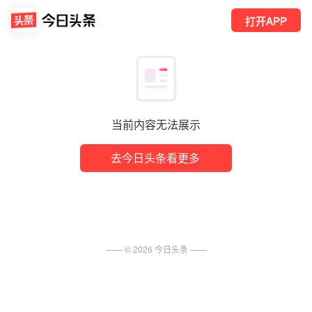
打开APP
当前内容无法展示
去今日头条看更多
—— ©
2026
今日头条
——