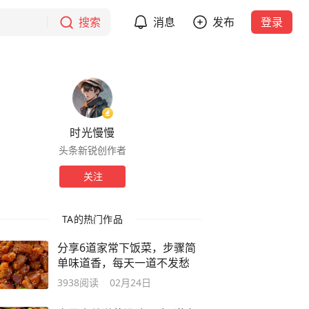
搜索
消息
发布
登录
时光慢慢
头条新锐创作者
关注
TA的热门作品
分享6道家常下饭菜，步骤简
单味道香，每天一道不发愁
3938
阅读
02月24日