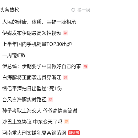
头条热榜
换一换
人民的健康、体质、幸福一脉相承
伊媒发布伊朗最高领袖视频
上半年国内手机销量TOP30出炉
一周“靓”数
伊总统：伊朗要学中国做好自己的事
白海豚将正面袭击贯穿浙江
情侣平潭拍日出坠崖1死1伤
台风白海豚实时路径
孙子考取上海交大 爷爷高情商答谢
沙巴土签协议 中东变天了吗
河南重大刑案嫌犯夏某钢落网