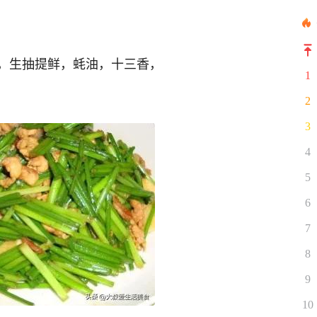
，生抽提鲜，蚝油，十三香，
1
2
3
4
5
6
7
8
9
10