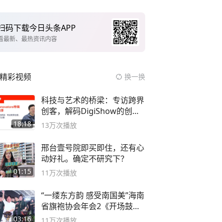
扫码下载今日头条APP
看最新、最热资讯内容
精彩视频
换一换
科技与艺术的桥梁：专访跨界
创客，解码DigiShow的创新
之路
18:18
13万
次播放
邢台壹号院即买即住，还有心
动好礼。确定不研究下？
01:15
11万
次播放
“一缕东方韵 感受南国美”海南
省旗袍协会年会2《开场鼓》
二团
03:16
11万
次播放