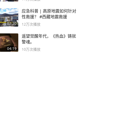
应急科普 | 高原地震如何针对
性救援？ #西藏地震救援
02:20
12万
次播放
遥望觉醒年代，《热血》铸就
警魂。
04:19
10万
次播放