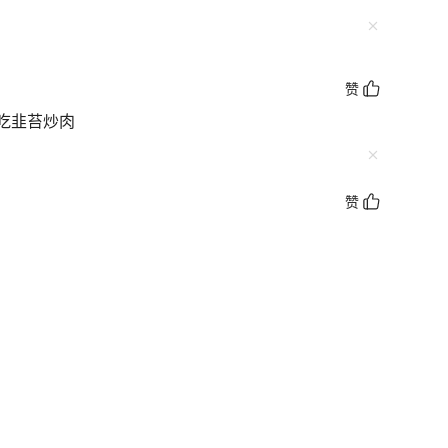
赞
吃韭苔炒肉
赞
赞
赞