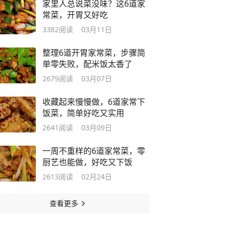
家里人总说菜没味？这6道家
常菜，开胃又好吃
3382
阅读
03月11日
整理6道开胃家常菜，步骤简
单零失败，配米饭太香了
2679
阅读
03月07日
收藏起来慢慢做，6道家常下
饭菜，简单好吃又实用
2641
阅读
03月09日
一周不重样的6道家常菜，零
厨艺也能做，好吃又下饭
2613
阅读
02月24日
查看更多