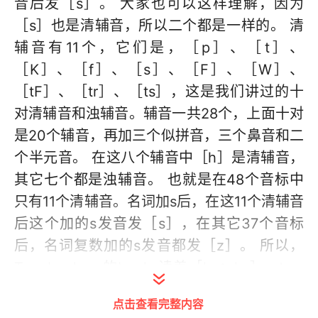
音后发［s］。 大家也可以这样理解，因为
［s］也是清辅音，所以二个都是一样的。 清
辅音有11个，它们是，［p］、［t］、
［K］、［f］、［s］、［F］、［W］、
［tF］、［tr］、［ts］，这是我们讲过的十
对清辅音和浊辅音。辅音一共28个，上面十对
是20个辅音，再加三个似拼音，三个鼻音和二
个半元音。 在这八个辅音中［h］是清辅音，
其它七个都是浊辅音。 也就是在48个音标中
只有11个清辅音。名词加s后，在这11个清辅音
后这个加的s发音发［s］，在其它37个音标
后，名词复数加的s发音都发［z］。 所以，
Two books．的books读着［ku：ks］。two
beds.的beds读着［bedz］、Two gorillas．
点击查看完整内容
复数大星星读着［‘gErilEz］。