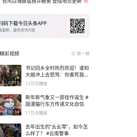
台风白海豚或吞并鲸鱼 登陆地点更新
扫码下载今日头条APP
看最新、最热资讯内容
精彩视频
换一换
书记回乡全村热烈欢迎！谁知
大娘冲上去怒骂：你害死我儿
子
07:15
12万
次播放
新年新气象又一部佳作诞生 #
国漫猫行东方传递文化自信
00:34
11万
次播放
去年出生的“幺幺零”，如今怎
么样了？ #云南警事