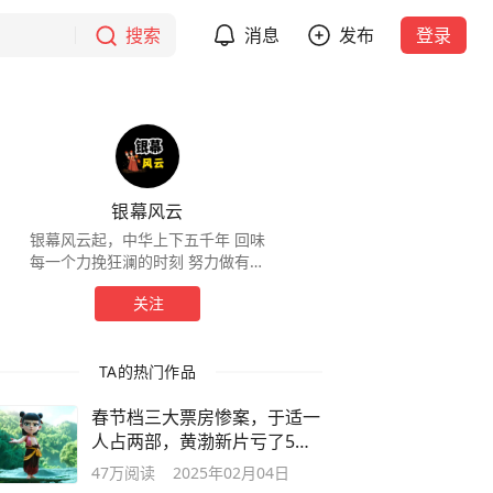
搜索
消息
发布
登录
银幕风云
银幕风云起，中华上下五千年 回味
每一个力挽狂澜的时刻 努力做有意
义的历史影视剧解说
关注
TA的热门作品
​春节档三大票房惨案，于适一
人占两部，黄渤新片亏了5亿
成一笑话
47万
阅读
2025年02月04日