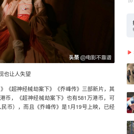
10
现也让人失望
大状》《超神经械劫案下》《乔峰传》三部新片，其
万港币，《超神经械劫案下》也有581万港币，可
万人民币），而且《乔峰传》是1月19号上映，已经