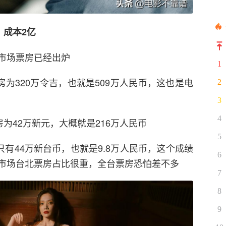
，成本2亿
市场票房已经出炉
1
房为320万令吉，也就是509万人民币，这也是电
2
3
4
为42万新元，大概就是216万人民币
5
只有44万新台币，也就是9.8万人民币，这个成绩
6
市场台北票房占比很重，全台票房恐怕差不多
7
8
9