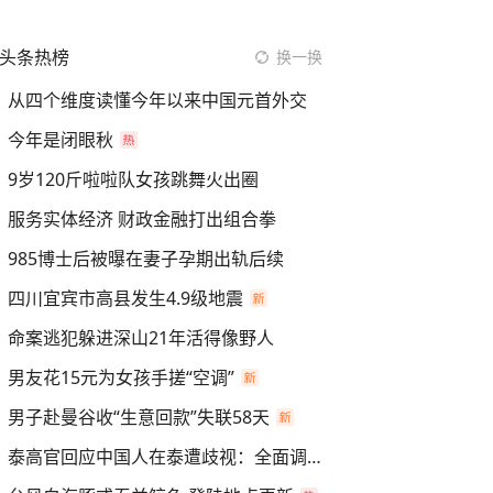
头条热榜
换一换
从四个维度读懂今年以来中国元首外交
今年是闭眼秋
9岁120斤啦啦队女孩跳舞火出圈
服务实体经济 财政金融打出组合拳
985博士后被曝在妻子孕期出轨后续
四川宜宾市高县发生4.9级地震
命案逃犯躲进深山21年活得像野人
男友花15元为女孩手搓“空调”
男子赴曼谷收“生意回款”失联58天
泰高官回应中国人在泰遭歧视：全面调查