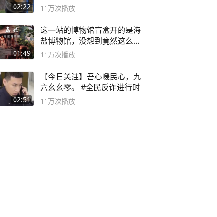
02:22
11万
次播放
这一站的博物馆盲盒开的是海
盐博物馆，没想到竟然这么好
逛！
01:49
11万
次播放
【今日关注】吾心暖民心，九
六幺幺零。 #全民反诈进行时
02:51
11万
次播放